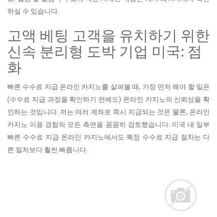
하실 수 있습니다.
고액 베팅 고객을 유치하기 위한
신속 분리형 도박 기업 미국: 점
화
빠른 수수료 지급 온라인 카지노를 살펴볼 때, 가장 먼저 해야 할 일은
(수수료 지급 과정을 확인하기 전에도) 온라인 카지노의 신뢰성을 확
인하는 것입니다. 저는 여러 계좌로 즉시 지급되는 것은 물론, 온라인
카지노 이용 경험의 모든 측면을 꼼꼼히 검토했습니다. 미국 내 일부
빠른 수수료 지급 온라인 카지노에서도 특정 수수료 지급 절차는 다
른 절차보다 훨씬 빠릅니다.