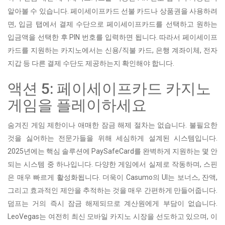
알아볼 수 있습니다. 페이세이프카드 선불 카드나 상품권을 사용하려
면, 입금 탭에서 결제 수단으로 페이세이프카드를 선택하고 원하는
입금액을 선택한 후 PIN 번호를 입력하면 됩니다. 따라서 페이세이프
카드를 지원하는 카지노에서는 신용/직불 카드, 은행 계좌이체, 전자
지갑 등 다른 결제 수단도 제공하는지 확인해야 합니다.
액션 5: 페이세이프카드 카지노
게임을 플레이하세요
숨겨진 게임 제한이나 애매한 잠금 해제 절차는 없습니다. 불필요한
것을 싫어하는 전문가들을 위해 세심하게 설계된 시스템입니다.
2025년에는 핵심 솔루션에 PaySafeCard를 완벽하게 지원하는 몇 안
되는 시스템 중 하나입니다. 다양한 게임에서 실제로 작동하며, 스핀
은 매우 빠르게 활성화됩니다. 더욱이 Casumo의 UI는 보너스, 잔액,
그리고 효과적인 제안을 추적하는 것을 매우 간편하게 만들어줍니다.
덤프는 거의 즉시 잠금 해제되므로 계산원에게 부담이 없습니다.
LeoVegas는 여전히 최신 모바일 카지노 시장을 선도하고 있으며, 이