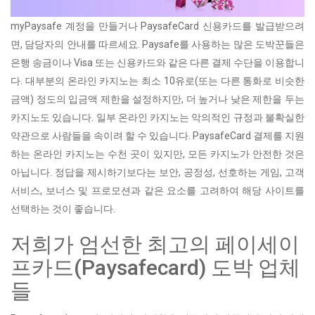
myPaysafe 계정을 만들거나 PaysafeCard 신용카드를 발급받으려
면, 담당자의 안내를 따르세요. Paysafe를 사용하는 많은 도박꾼들은
은행 송금이나 Visa 또는 신용카드와 같은 다른 결제 수단을 이용합니
다. 대부분의 온라인 카지노는 최소 10유로(또는 다른 통화로 비슷한
금액) 정도의 입금액 제한을 설정하지만, 더 높거나 낮은 제한을 두는
카지노도 있습니다. 일부 온라인 카지노는 악의적인 규정과 불확실한
약관으로 사람들을 속이려 할 수 있습니다. PaysafeCard 결제를 지원
하는 온라인 카지노는 수천 곳이 있지만, 모든 카지노가 안전한 것은
아닙니다. 정답을 제시하기보다는 보안, 공정성, 선호하는 게임, 고객
서비스, 보너스 및 프로모션과 같은 요소를 고려하여 해당 사이트를
선택하는 것이 좋습니다.
저희가 엄선한 최고의 페이세이
프카드(Paysafecard) 도박 업체
들