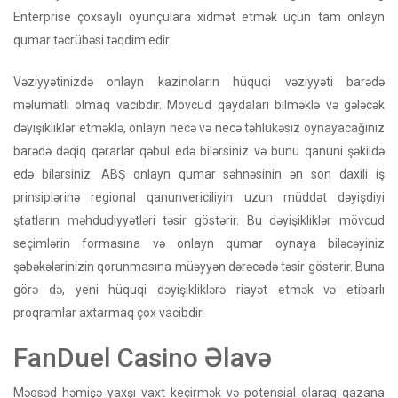
Enterprise çoxsaylı oyunçulara xidmət etmək üçün tam onlayn
qumar təcrübəsi təqdim edir.
Vəziyyətinizdə onlayn kazinoların hüquqi vəziyyəti barədə
məlumatlı olmaq vacibdir. Mövcud qaydaları bilməklə və gələcək
dəyişikliklər etməklə, onlayn necə və necə təhlükəsiz oynayacağınız
barədə dəqiq qərarlar qəbul edə bilərsiniz və bunu qanuni şəkildə
edə bilərsiniz. ABŞ onlayn qumar səhnəsinin ən son daxili iş
prinsiplərinə regional qanunvericiliyin uzun müddət dəyişdiyi
ştatların məhdudiyyətləri təsir göstərir. Bu dəyişikliklər mövcud
seçimlərin formasına və onlayn qumar oynaya biləcəyiniz
şəbəkələrinizin qorunmasına müəyyən dərəcədə təsir göstərir. Buna
görə də, yeni hüquqi dəyişikliklərə riayət etmək və etibarlı
proqramlar axtarmaq çox vacibdir.
FanDuel Casino Əlavə
Məqsəd həmişə yaxşı vaxt keçirmək və potensial olaraq qazana