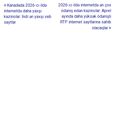
Post
2026-cı ildə internetdə ən çox
Kanadada 2026-cı ildə
ödəniş edən kazinolar: Aprel
internetdə daha yaxşı
navigation
ayında daha yüksək ödənişli
kazinolar: İndi ən yaxşı veb
RTP internet saytlarına sahib
saytlar
olacaqlar