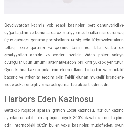
Qeydiyyatdan keçmiş veb əsaslı kazinoları sərt qanunvericiliyə
uyğunlaşdırın və bununla da öz maliyyə məsləhətlərinizi qorumaq
üçün qabaqcıl qoruma protokollarını tətbiq edin. Kriptovalyutaların
tətbiqi əlavə qoruma və qazanc təmin edə bilər ki, bu da
əməliyyatları azaldır və xərcləri azaldır. Video poker onlayn
oyunçular üçün ümumi alternativlərdən biri kimi yüksək yer tutur.
Oyun köhnə kazino pokerinin elementlərini birləşdirir və müxtəlif
bacarıq və imkanlar təqdim edir.
Təklif olunan müxtəlif brendlərlə
video poker enerjili və maraqlı qumar təcrübəsi təqdim edir.
Harbors Eden Kazinosu
Getdikcə rəqabət aparan Ignition Local kazinosu, hər cür kazino
oyunlarına sahib olmaq üçün böyük 300% dəvətli stimul təqdim
edir. İnternetdəki bütün bu ən yaxşı kazinolar, müdafiədən, oyun