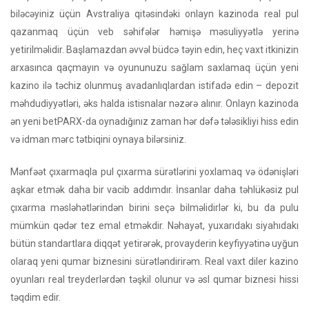
biləcəyiniz üçün Avstraliya qitəsindəki onlayn kazinoda real pul
qazanmaq üçün veb səhifələr həmişə məsuliyyətlə yerinə
yetirilməlidir. Başlamazdan əvvəl büdcə təyin edin, heç vaxt itkinizin
arxasınca qaçmayın və oyununuzu sağlam saxlamaq üçün yeni
kazino ilə təchiz olunmuş avadanlıqlardan istifadə edin – depozit
məhdudiyyətləri, əks halda istisnalar nəzərə alınır. Onlayn kazinoda
ən yeni betPARX-da oynadığınız zaman hər dəfə tələsikliyi hiss edin
və idman mərc tətbiqini oynaya bilərsiniz.
Mənfəət çıxarmaqla pul çıxarma sürətlərini yoxlamaq və ödənişləri
aşkar etmək daha bir vacib addımdır. İnsanlar daha təhlükəsiz pul
çıxarma məsləhətlərindən birini seçə bilməlidirlər ki, bu da pulu
mümkün qədər tez emal etməkdir. Nəhayət, yuxarıdakı siyahıdakı
bütün standartlara diqqət yetirərək, provayderin keyfiyyətinə uyğun
olaraq yeni qumar biznesini sürətləndirirəm. Real vaxt diler kazino
oyunları real treyderlərdən təşkil olunur və əsl qumar biznesi hissi
təqdim edir.