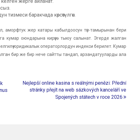
 келген жерге айланат.
сыз.
 тизмеси баракчада көрсөтүлгөн.
л, аморфтук жер катары кабылдоосун түп-тамырынан бери
га кумар оюндарына кирүүгө тыюу салынат. Эгерде жалган
белгилүү юридикалык операторлордун индекси берилет. Кумар
лган бир же бир нече сайтты тандап, арзандатууларды ала
Nejlepší online kasina s reálnými penězi: Přední
ok
stránky přejít na web sázkových kanceláří ve
onus
Spojených státech v roce 2026