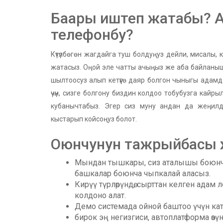
Баары иштеп жатабы? Ал
телефонбу?
Күтүлбөгөн жагдайга туш болдуңуз дейли, мисалы, к
жатасыз. Оңой эле чатты ачыңыз же аба байланышын
шылтоосуз алып кетүүгө даяр болгон чыныгы адам
үчүн, сизге болгону биздин колдоо тобубузга кай
кубанычтабыз. Эгер сиз муну андан да жеңилдет
кыстарып койсоңуз болот.
Оюнчунун тажрыйбасы 
Мындан тышкары, сиз аталышы боюнча и
башкалар боюнча чыпкалай аласыз.
Кирүү түрлөрүндө, сырттан келген адам
колдоно алат.
Демо системада ойной баштоо үчүн кат
бирок эң негизгиси, автоплатформа өзүн