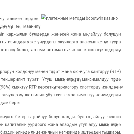
оочу элементтерден
ү үчүн эң маанилүү
in каржылык бүтүмдөрдүн жөнөкөй жана ыңгайлуу болушун
тты изилдөөгө же учурдагы окуяларга алаксып кетүүгө туура
өтсөңүз болот, ал эми автоматтык жооп көпкө күткөндөрдүн
лорун колдонуу менен түзүлөт жана оюнчуга кайтаруу (RTP)
текшерилип турат. Утуш мүмкүнчүлүгүңүздү максималдуу түрдө
 (98%) сыяктуу RTP көрсөткүчтөрү жогору слотторду изилдөөнү
нчулар үчүн жеткиликтүү, бул сизге маалыматтуу чечимдерди
дам берет.
кирүү ого бетер ыңгайлуу болуп калды, бул ыңгайлуу, чексиз
ун капиталын уурдоого жана алардын утуп алуу мүмкүнчүлүгүнө
, биздин өлкөдө лицензиянын негизинде иштөөдөн тышкары,