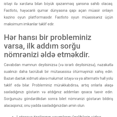
istəyi ilə xərclənə bilən böyük qazanmaq şansına sahib olacaq.
Fastloto, həyəcanlı qumar dünyasına qapı açan müasir onlayn
kazino oyun platformasıdır.
Fastloto oyun müəssisəniz üçün
maksimum imkanlar təklif edir.
Hər hansı bir probleminiz
varsa, ilk addım sorğu
nömrənizi əldə etməkdir.
Cavabdan məmnun deyilsinizsə (və israrlı deyilsinizsə), nəzakətlə
sualınızı daha təcrübəli bir mütəxəssisə ötürməyinizi xahiş edin.
Bəzən dəstək xidməti əlavə məlumat istəyə və ya alternativ həll yolu
təklif edə bilər. Probleminiz mürəkkəbdirsə, artıq onlarla əlaqə
saxladığınızı göstərin və atdığınız addımları qısaca təsvir edin.
Sorğunuzu göndərdikdən sonra bilet nömrənizi göstərən bildiriş
alacaqsınız; onu yadda saxladığınızdan əmin olun.