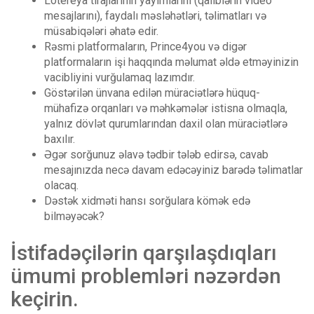
Lotereya tirajlarının yayımlarını (qaliblərin video
mesajlarını), faydalı məsləhətləri, təlimatları və
müsabiqələri əhatə edir.
Rəsmi platformaların, Prince4you və digər
platformaların işi haqqında məlumat əldə etməyinizin
vacibliyini vurğulamaq lazımdır.
Göstərilən ünvana edilən müraciətlərə hüquq-
mühafizə orqanları və məhkəmələr istisna olmaqla,
yalnız dövlət qurumlarından daxil olan müraciətlərə
baxılır.
Əgər sorğunuz əlavə tədbir tələb edirsə, cavab
mesajınızda necə davam edəcəyiniz barədə təlimatlar
olacaq.
Dəstək xidməti hansı sorğulara kömək edə
bilməyəcək?
İstifadəçilərin qarşılaşdıqları
ümumi problemləri nəzərdən
keçirin.