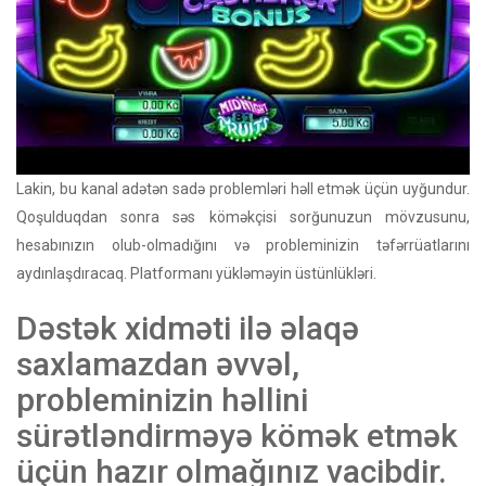
Lakin, bu kanal adətən sadə problemləri həll etmək üçün uyğundur.
Qoşulduqdan sonra səs köməkçisi sorğunuzun mövzusunu,
hesabınızın olub-olmadığını və probleminizin təfərrüatlarını
aydınlaşdıracaq. Platformanı yükləməyin üstünlükləri.
Dəstək xidməti ilə əlaqə
saxlamazdan əvvəl,
probleminizin həllini
sürətləndirməyə kömək etmək
üçün hazır olmağınız vacibdir.