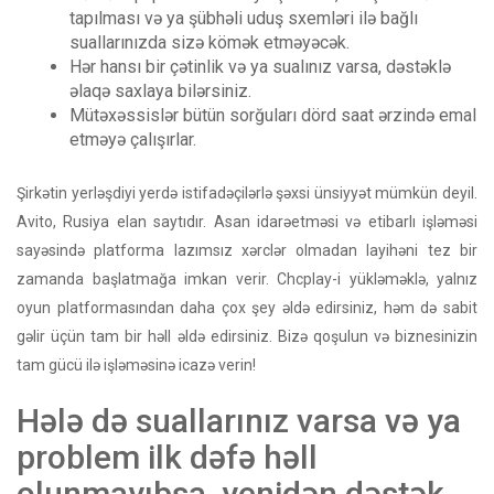
tapılması və ya şübhəli uduş sxemləri ilə bağlı
suallarınızda sizə kömək etməyəcək.
Hər hansı bir çətinlik və ya sualınız varsa, dəstəklə
əlaqə saxlaya bilərsiniz.
Mütəxəssislər bütün sorğuları dörd saat ərzində emal
etməyə çalışırlar.
Şirkətin yerləşdiyi yerdə istifadəçilərlə şəxsi ünsiyyət mümkün deyil.
Avito, Rusiya elan saytıdır. Asan idarəetməsi və etibarlı işləməsi
sayəsində platforma lazımsız xərclər olmadan layihəni tez bir
zamanda başlatmağa imkan verir. Chcplay-i yükləməklə, yalnız
oyun platformasından daha çox şey əldə edirsiniz, həm də sabit
gəlir üçün tam bir həll əldə edirsiniz. Bizə qoşulun və biznesinizin
tam gücü ilə işləməsinə icazə verin!
Hələ də suallarınız varsa və ya
problem ilk dəfə həll
olunmayıbsa, yenidən dəstək