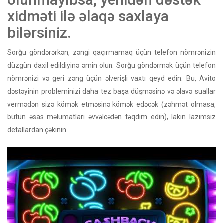
xidməti ilə əlaqə saxlaya
bilərsiniz.
Sorğu göndərərkən, zəngi qaçırmamaq üçün telefon nömrənizin
düzgün daxil edildiyinə əmin olun. Sorğu göndərmək üçün telefon
nömrənizi və geri zəng üçün əlverişli vaxtı qeyd edin. Bu, Avito
dəstəyinin probleminizi daha tez başa düşməsinə və əlavə suallar
vermədən sizə kömək etməsinə kömək edəcək (zəhmət olmasa,
bütün əsas məlumatları əvvəlcədən təqdim edin), lakin lazımsız
detallardan çəkinin.