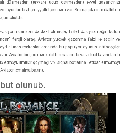
lı düşməzdən (təyyarə uçub getməzdən) əvvəl qazancınızı
ayn oyunlarda əhəmiyyətli təcrübəm var. Bu məqalənin müəllifi on
jurnalistdir.
ələr və oyun nüansları da daxil olmaqla, 1xBet-də oynamağın bütün
ndan" fərqli olaraq, Aviator yüksək qazanma faizi ilə seçilir və
eyd olunan məkanlar arasında bu populyar oyunun istifadəçilər
var. Aviator bir çox mərc platformalarında və virtual kazinolarda
adə etməyi, limitlər qoymağı və "siqnal botlarına" etibar etməməyi
 Aviator icmalına baxın).
übut olunub.