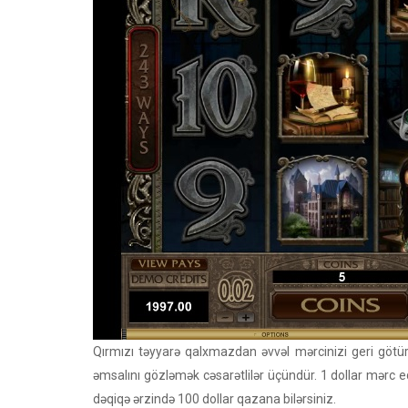
Qırmızı təyyarə qalxmazdan əvvəl mərcinizi geri götü
əmsalını gözləmək cəsarətlilər üçündür. 1 dollar mərc 
dəqiqə ərzində 100 dollar qazana bilərsiniz.