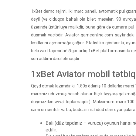
1xBet demo rejimi, iki mərc paneli, avtomatik pul çıxarm
deyil (və olduqca bahalı ola bilər; məsələn, 90 avro
üzərində üstünlüyə malikdir, buna görə də qumara pul 
düşmək vacibdir. Aviator-gameonline.com saytındakı
limitlərini aşmamağa çağırır. Statistika göstərir ki, oyu
belə vaxt tapmırlar! Əgər artıq 1xBet platformasında 
son addımı daxil olmaqdır.
1xBet Aviator mobil tətb
Qeyd etmək lazımdır ki, 1.80x ödəniş 10 dollarlıq mərci
mərciniz uduzmuş hesab olunur. Kiçik təyyarə qalxmağa 
düşməzdən əvvəl toplamaqdır). Maksimum mərc 100 d
cəmi on sentdir və bu, büdcəsi məhdud olan oyunçular
Bəli (düz tapdınız – vurucu) oyunun hansı
edilir.