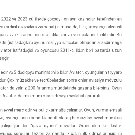
2022 və 2023-cü illərdə çoxsaylı onlayn kazinolar tərəfindən ən
a (ardıcıl qələbələrə zəmanət) olmasa da, bir çox oyunçu əlverişli
əvvəlki raundların statistikasını və vurucularını təhlil edir. Bu
ə edir (istifadəçilərə oyunu maliyyə nəticələri olmadan araşdırmağa
Aviator istifadəçisi və oyunçusu 2011-ci ildən bəri bazarda uzun
eçir.
dir və 5 dəqiqəyə mənimsənilə bilər. Aviator, oyunçuların təyyarə
ndur. Çox müzakirə və təcrübələrdən sonra onlar aviasiya mövzulu
Aviator-da yalnız 200 fırlanma müddətində qazana bilərsiniz. Oyun
ün Aviator-da minimum mərc etməyi məsləhət görürük.
 əvvəl mərc edir və pul çıxarmağa çalışırlar. Oyun, vurma əmsalı
 Bu, oyunçuların raund təsadüfi olaraq bitməzdən əvvəl mümkün
lışdıqları bir "qəza oyunu" növüdür. Əmin olun ki, dəstək
çu sorğuları tez bir zamanda ilk gələn, ilk xidmət prinsipi ilə