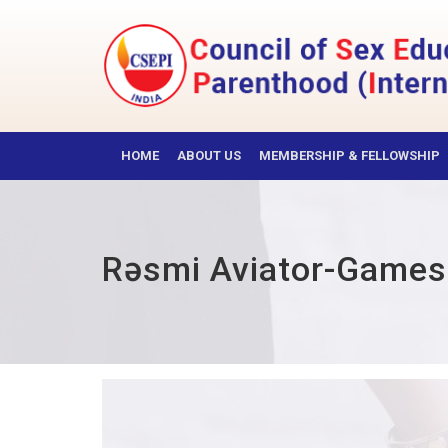
Skip
to
content
CSEPI
HOME
ABOUT US
MEMBERSHIP & FELLOWSHIP
Rəsmi Aviator-Games v