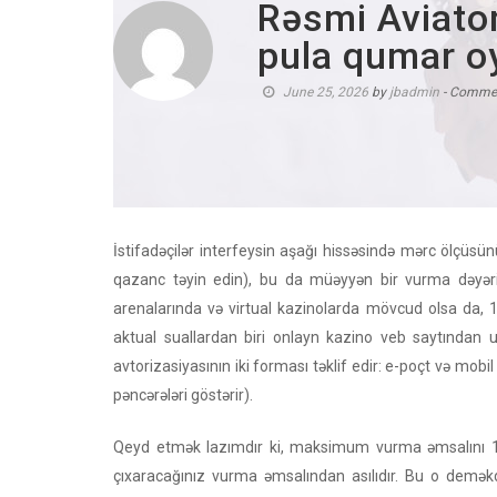
Rəsmi Aviato
pula qumar oy
June 25, 2026
by
jbadmin
- Commen
İstifadəçilər interfeysin aşağı hissəsində mərc ölçüsün
qazanc təyin edin), bu da müəyyən bir vurma dəyərind
arenalarında və virtual kazinolarda mövcud olsa da, 
aktual suallardan biri onlayn kazino veb saytından ud
avtorizasiyasının iki forması təklif edir: e-poçt və mo
pəncərələri göstərir).
Qeyd etmək lazımdır ki, maksimum vurma əmsalını 11
çıxaracağınız vurma əmsalından asılıdır. Bu o demək