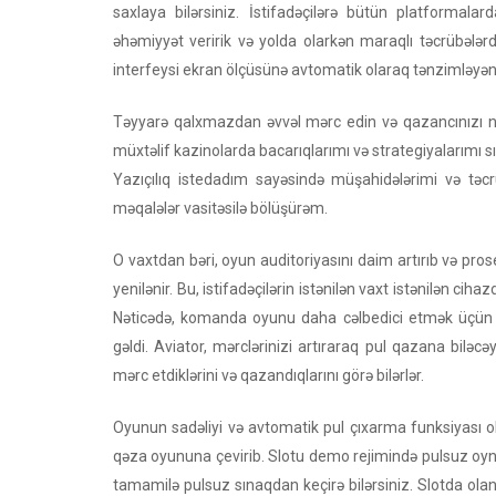
saxlaya bilərsiniz. İstifadəçilərə bütün platformala
əhəmiyyət veririk və yolda olarkən maraqlı təcrübələr
interfeysi ekran ölçüsünə avtomatik olaraq tənzimləyən
Təyyarə qalxmazdan əvvəl mərc edin və qazancınızı n
müxtəlif kazinolarda bacarıqlarımı və strategiyalarımı 
Yazıçılıq istedadım sayəsində müşahidələrimi və təcr
məqalələr vasitəsilə bölüşürəm.
O vaxtdan bəri, oyun auditoriyasını daim artırıb və p
yenilənir. Bu, istifadəçilərin istənilən vaxt istənilən ci
Nəticədə, komanda oyunu daha cəlbedici etmək üçün 
gəldi. Aviator, mərclərinizi artıraraq pul qazana biləc
mərc etdiklərini və qazandıqlarını görə bilərlər.
Oyunun sadəliyi və avtomatik pul çıxarma funksiyası o
qəza oyununa çevirib. Slotu demo rejimində pulsuz oyn
tamamilə pulsuz sınaqdan keçirə bilərsiniz. Slotda olan