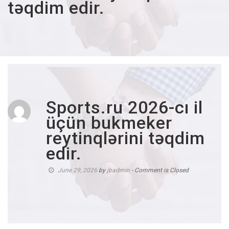
təqdim edir.
Sports.ru 2026-cı il
üçün bukmeker
reytinqlərini təqdim
edir.
June 29, 2026
by
jbadmin
- Comment is Closed