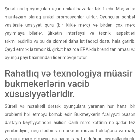
Şirkət sadiq oyunçuları üçün unikal bazarlar təklif edir. Müştərilər
müntəzəm olaraq unikal promosyonlar alırlar. Oyunçular söhbət
vasitəsilə ünsiyyət qura (bir kliklə mərc) və birdən çox mərc
yayımlaya bilərlər. Şirkətin interfeysi və texniki aspektləri
təkmilləşdirilib və bu da xidməti daha istifadəçi dostu hala gətirib.
Qeyd etmək lazımdır ki, şirkət hazırda ERAI-da brend tanınması və
oyunçu payı baxımından lider mövqe tutur.
Rahatlıq və texnologiya müasir
bukmekerlərin vacib
xüsusiyyətləridir.
Sürətli və nəzakətli dəstək oyunçulara yaranan hər hansı bir
problemi həll etməyə kömək edir. Bukmeykerin fəaliyyəti əsasən
dəstəyin keyfiyyətindən asılıdır. Canlı mərc xəttinin nə qədər tez
yeniləndiyini, neçə tədbir və marketin mövcud olduğunu və matç
zamanı mərc etməyin nə qədər rahat olduğunu qiymətləndiririk.