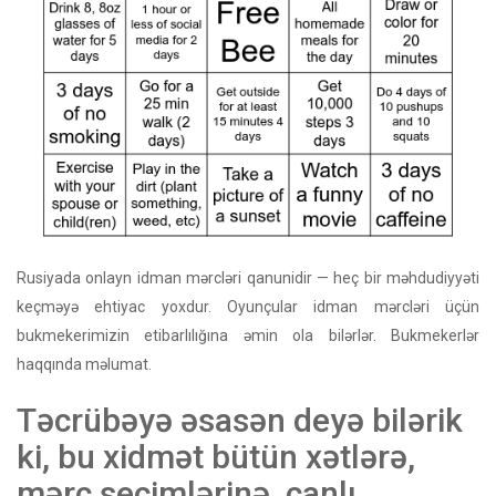
Rusiyada onlayn idman mərcləri qanunidir — heç bir məhdudiyyəti
keçməyə ehtiyac yoxdur. Oyunçular idman mərcləri üçün
bukmekerimizin etibarlılığına əmin ola bilərlər. Bukmekerlər
haqqında məlumat.
Təcrübəyə əsasən deyə bilərik
ki, bu xidmət bütün xətlərə,
mərc seçimlərinə, canlı