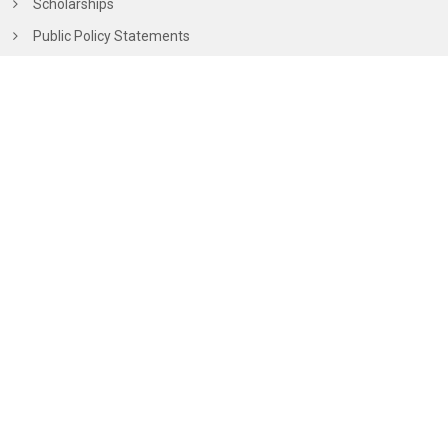
Scholarships
Public Policy Statements
Calendar of Events
Hall of Fame
Chairperson’s Office
Dr. Mahendra Nath Thareja
Thareja Nursing Home
No. 1, Ram Kuteer,
Company Bagh Road,
Alwar,
Rajasthan – 301 001.
+91 93522 00001