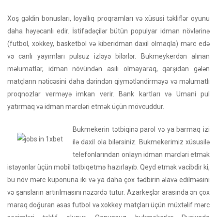
Xoş gəldin bonusları, loyallıq proqramları və xüsusi təkliflər oyunu
daha həyəcanlı edir. İstifadəçilər bütün populyar idman növlərinə
(futbol, ​​xokkey, basketbol və kiberidman daxil olmaqla) mərc edə
və canlı yayımları pulsuz izləyə bilərlər. Bukmeykerdən alınan
məlumatlar, idman növündən asılı olmayaraq, qarşıdan gələn
matçların nəticəsini daha dərindən qiymətləndirməyə və məlumatlı
proqnozlar verməyə imkan verir. Bank kartları və Umani pul
yatırmaq və idman mərcləri etmək üçün mövcuddur.
Bukmekerin tətbiqinə parol və ya barmaq izi
ilə daxil ola bilərsiniz. Bukmekerimiz xüsusilə
telefonlarından onlayn idman mərcləri etmək
istəyənlər üçün mobil tətbiqetmə hazırlayıb. Qeyd etmək vacibdir ki,
bu növ mərc kuponuna iki və ya daha çox tədbirin əlavə edilməsini
və şansların artırılmasını nəzərdə tutur. Azarkeşlər arasında ən çox
maraq doğuran əsas futbol və xokkey matçları üçün müxtəlif mərc