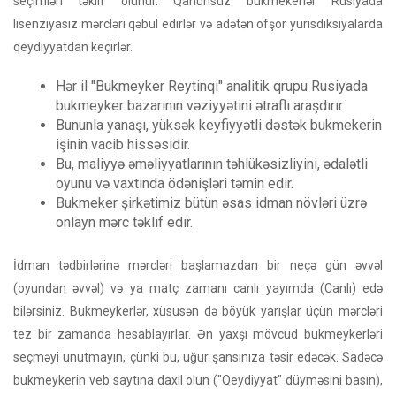
seçimləri təklif olunur. Qanunsuz bukmekerlər Rusiyada
lisenziyasız mərcləri qəbul edirlər və adətən ofşor yurisdiksiyalarda
qeydiyyatdan keçirlər.
Hər il "Bukmeyker Reytinqi" analitik qrupu Rusiyada
bukmeyker bazarının vəziyyətini ətraflı araşdırır.
Bununla yanaşı, yüksək keyfiyyətli dəstək bukmekerin
işinin vacib hissəsidir.
Bu, maliyyə əməliyyatlarının təhlükəsizliyini, ədalətli
oyunu və vaxtında ödənişləri təmin edir.
Bukmeker şirkətimiz bütün əsas idman növləri üzrə
onlayn mərc təklif edir.
İdman tədbirlərinə mərcləri başlamazdan bir neçə gün əvvəl
(oyundan əvvəl) və ya matç zamanı canlı yayımda (Canlı) edə
bilərsiniz. Bukmeykerlər, xüsusən də böyük yarışlar üçün mərcləri
tez bir zamanda hesablayırlar. Ən yaxşı mövcud bukmeykerləri
seçməyi unutmayın, çünki bu, uğur şansınıza təsir edəcək. Sadəcə
bukmeykerin veb saytına daxil olun ("Qeydiyyat" düyməsini basın),