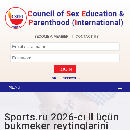
Skip
to
content
CSEPI
BECOME A MEMBER
CONTACT US
Forgot Password?
Sports.ru 2026-cı il üçün
bukmeker reytinqlərini