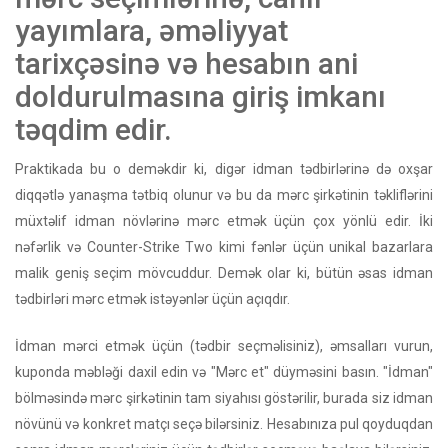
yayımlara, əməliyyat
tarixçəsinə və hesabın ani
doldurulmasına giriş imkanı
təqdim edir.
Praktikada bu o deməkdir ki, digər idman tədbirlərinə də oxşar
diqqətlə yanaşma tətbiq olunur və bu da mərc şirkətinin təkliflərini
müxtəlif idman növlərinə mərc etmək üçün çox yönlü edir. İki
nəfərlik və Counter-Strike Two kimi fənlər üçün unikal bazarlara
malik geniş seçim mövcuddur. Demək olar ki, bütün əsas idman
tədbirləri mərc etmək istəyənlər üçün açıqdır.
İdman mərci etmək üçün (tədbir seçməlisiniz), əmsalları vurun,
kuponda məbləği daxil edin və "Mərc et" düyməsini basın. "İdman"
bölməsində mərc şirkətinin tam siyahısı göstərilir, burada siz idman
növünü və konkret matçı seçə bilərsiniz. Hesabınıza pul qoyduqdan