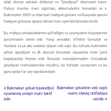
tələb olunan sahələri doldurun və "Qeydiyyat" düyməsini basın.
Pulsuz mərclər, mərc sığortası, akkumulyator bonusları və s.
Bukmeyker 2009-cu ildən bəri fəaliyyət göstərir və Rusiyada qanuni
fəaliyyət göstərən aparıcı idman mərc operatorlarından biridir.
Bu, maliyyə əməliyyatlarının şəffaflığını və oyunçuların hüquqlarının
qorunmasını təmin edir. Yaxşı əmsallar, effektiv bonuslar və
fasiləsiz və ya əks-sədasız işləyən veb sayt. Bu nüfuzlu bukmeker
şirkəti qeydiyyat və ilk depozit bonusları sayəsində məni (yeni
başlayanda) heyran etdi. Bonusla maraqlanmadım (mürəkkəb
qeydiyyat mərhələlərindən keçdim), bir həftədir oynayıram və bu
günə qədər hər şey qaydasındadır.
Post
Bukmeker şirkətinin veb saytı
Bukmeker şirkəti basketbol
rəsmi olaraq istifadəyə
oyunlarına onlayn mərc təklif
navigation
edir.
verilib.