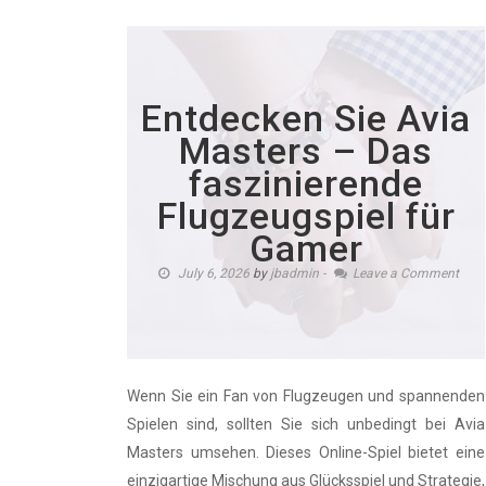
Entdecken Sie Avia
Masters – Das
faszinierende
Flugzeugspiel für
Gamer
July 6, 2026
by
jbadmin
-
Leave a Comment
Wenn Sie ein Fan von Flugzeugen und spannenden
Spielen sind, sollten Sie sich unbedingt bei Avia
Masters umsehen. Dieses Online-Spiel bietet eine
einzigartige Mischung aus Glücksspiel und Strategie,