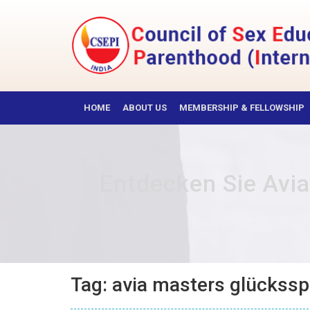
Skip
to
content
CSEPI
HOME
ABOUT US
MEMBERSHIP & FELLOWSHIP
Entdecken Sie Avia
Tag:
avia masters glückssp