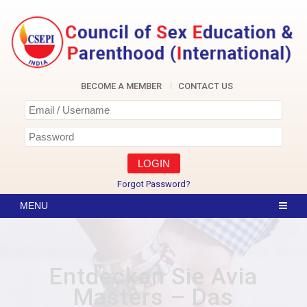
Skip
to
content
CSEPI
BECOME A MEMBER
CONTACT US
Forgot Password?
Entdecken Sie Avia
Masters – Das