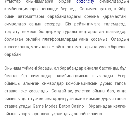
Ұтыстар ойыншыларға бірдей
obzor.city
символдардың
комбинациялары негізінде беріледі. Сонымен қатар, кейбір
ойын автоматтары барабандардағы орнына қарамастан,
символдар санын ескереді. Біз рейтингімізге төлемдерді
тоқтату немесе болдырмау туралы кең таралған шағымдар
болмаған онлайн платформаларды ғана қосамыз. Олардың
классикалық мағынасы – ойын автоматтарына ұқсас бірнеше
барабан.
Ойыншы түймені басады, ал барабандар айнала бастайды, бұл
белгілі бір символдар комбинациясын шығарады. Егер
ойыншы алынған символдар комбинациясын дұрыс тапса,
ставка іске қосылады. Сондай-ақ, рулетка ойыны бар, онда
ойыншы доп түскен сектордың түсін және нөмірін дұрыс тапса,
ставка ұтады. Game Modes Beton Casino – Украинадан келген
ойыншыларға арналған украиндық онлайн казино.