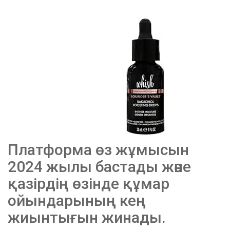
Платформа өз жұмысын
2024 жылы бастады және
қазірдің өзінде құмар
ойындарының кең
жиынтығын жинады.