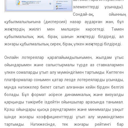
элементтерді ұсынады).
Сондай-ақ, ойынның
құбылмалылығына (дисперсия) назар аударған жөн, бұл
жеңістердің жиілігі мен мөлшерін көрсетеді. Төмен
құбылмалылық жиі, бірақ шағын жеңістерді білдіреді, ал
жоғары құбылмалылық сирек, бірақ үлкен жеңістерді білдіреді.
Онлайн лотереялар қарапайымдылығымен, жылдам ұтыс
ойындарымен және салыстырмалы түрде аз ставкалармен
үлкен сомаларды ұтып алу мүмкіндігімен тартымды. Көптеген
платформалар сонымен қатар лезде лотереяларды ұсынады,
мұнда нәтижелер билет сатып алғаннан кейін бірден белгілі
болады. Бұл формат әсіресе динамикалық және визуалды
қарқынды тәжірибе іздейтін ойыншылар арасында танымал.
Крэш ойындары қысқа раундтармен және минималды уақыт
ішінде жоғары коэффициенттерді ұтып алу мүмкіндігімен
тартымды. Нәтижесінде, тек жоғары рейтингі бар