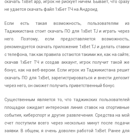
скачать 1xBet app, игрок не рискует ничем. Бывает, что сразу
не удается скачать файл 1хБет ТЧ на Андроид.
Если есть такая возможность, пользователям из
Таджикистана стоит скачать ПО для 1xBet TJ и играть через
него. Поэтому, если предоставляется возможность,
рекомендуется скачать приложение 1xBet TJ и делать ставки
с телефона, так как правила остаются такими же, как на сайте;
скачав 1хБет ТЧ и создав аккаунт, игрок получит такой же
бонус, как на веб-версии. Если игрок из Таджикистана решит
скачать ПО для 1xBet, зарегистрироваться и внести депозит
через него, он сможет получить приветственный бонус.
Существенным является то, что таджикских пользователей
площадки ожидает интересная линия ставок на спортивные
события, киберспорт и другие развлечения. Средства на мой
счет поступили всего через несколько минут после подачи
заявки. В общем, я очень доволен работой 1xBet. Ранее для