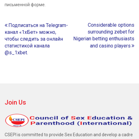
письменной форме.
Post
Considerable options
Подписаться на Telegram-
surrounding zebet for
канал «1хБет» можно,
navigation
Nigerian betting enthusiasts
чтобы следить за онлайн
статистикой канала
and casino players
@s_1xbet.
Join Us
CSEPI is committed to provide Sex Education and develop a cadre