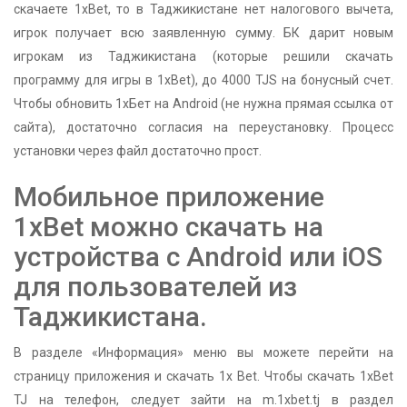
скачаете 1xBet, то в Таджикистане нет налогового вычета,
игрок получает всю заявленную сумму. БК дарит новым
игрокам из Таджикистана (которые решили скачать
программу для игры в 1xBet), до 4000 TJS на бонусный счет.
Чтобы обновить 1хБет на Android (не нужна прямая ссылка от
сайта), достаточно согласия на переустановку. Процесс
установки через файл достаточно прост.
Мобильное приложение
1xBet можно скачать на
устройства с Android или iOS
для пользователей из
Таджикистана.
В разделе «Информация» меню вы можете перейти на
страницу приложения и скачать 1x Bet. Чтобы скачать 1xBet
TJ на телефон, следует зайти на m.1xbet.tj в раздел