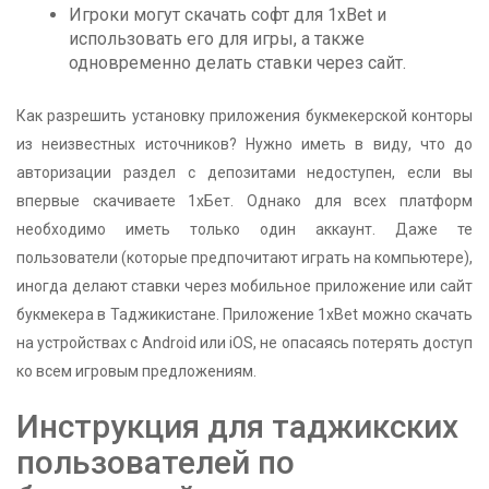
Игроки могут скачать софт для 1xBet и
использовать его для игры, а также
одновременно делать ставки через сайт.
Как разрешить установку приложения букмекерской конторы
из неизвестных источников? Нужно иметь в виду, что до
авторизации раздел с депозитами недоступен, если вы
впервые скачиваете 1хБет. Однако для всех платформ
необходимо иметь только один аккаунт. Даже те
пользователи (которые предпочитают играть на компьютере),
иногда делают ставки через мобильное приложение или сайт
букмекера в Таджикистане. Приложение 1xBet можно скачать
на устройствах с Android или iOS, не опасаясь потерять доступ
ко всем игровым предложениям.
Инструкция для таджикских
пользователей по