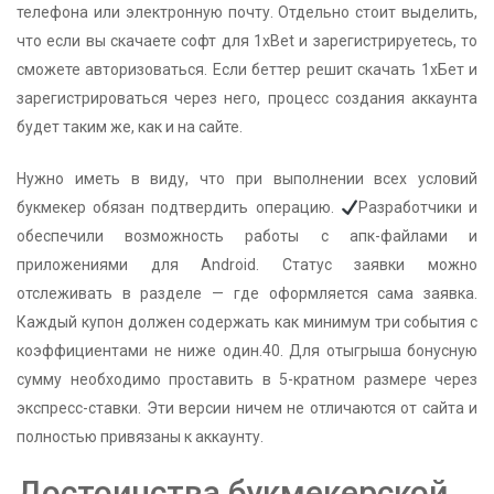
телефона или электронную почту. Отдельно стоит выделить,
что если вы скачаете софт для 1xBet и зарегистрируетесь, то
сможете авторизоваться. Если беттер решит скачать 1хБет и
зарегистрироваться через него, процесс создания аккаунта
будет таким же, как и на сайте.
Нужно иметь в виду, что при выполнении всех условий
букмекер обязан подтвердить операцию.
Разработчики и
обеспечили возможность работы с апк-файлами и
приложениями для Android. Статус заявки можно
отслеживать в разделе — где оформляется сама заявка.
Каждый купон должен содержать как минимум три события с
коэффициентами не ниже один.40. Для отыгрыша бонусную
сумму необходимо проставить в 5-кратном размере через
экспресс-ставки. Эти версии ничем не отличаются от сайта и
полностью привязаны к аккаунту.
Достоинства букмекерской