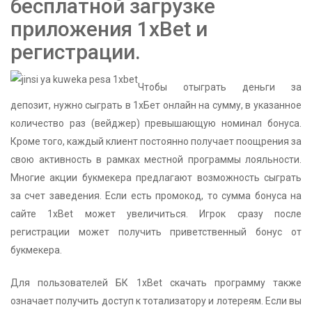
бесплатной загрузке
приложения 1xBet и
регистрации.
Чтобы отыграть деньги за
депозит, нужно сыграть в 1хБет онлайн на сумму, в указанное
количество раз (вейджер) превышающую номинал бонуса.
Кроме того, каждый клиент постоянно получает поощрения за
свою активность в рамках местной программы лояльности.
Многие акции букмекера предлагают возможность сыграть
за счет заведения. Если есть промокод, то сумма бонуса на
сайте 1xBet может увеличиться. Игрок сразу после
регистрации может получить приветственный бонус от
букмекера.
Для пользователей БК 1xBet скачать программу также
означает получить доступ к тотализатору и лотереям. Если вы