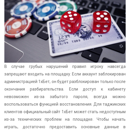
В случае грубых нарушений правил игроку навсегда
запрещают входить на площадку. Если аккаунт заблокирован
администрацией 1хБет, он будет разблокирован только после
окончания разбирательства. Если доступ к кабинету
невозможен из-за забытого пароля, всегда можно
воспользоваться функцией восстановления. Для таджикских
клиентов официальный сайт 1хБет может стать недоступным
из-за технических проблем на площадке. Чтобы начать
играть, достаточно предоставить основные данные в