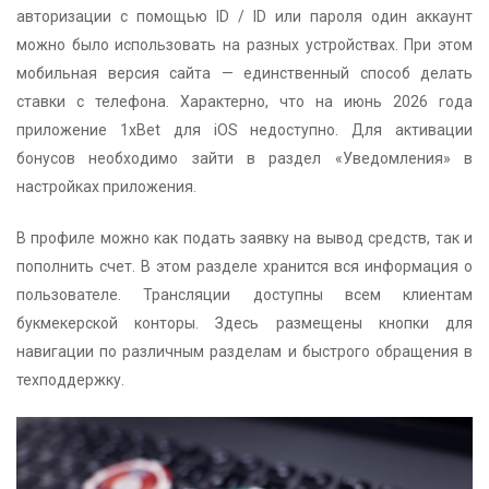
авторизации с помощью ID / ID или пароля один аккаунт
можно было использовать на разных устройствах. При этом
мобильная версия сайта — единственный способ делать
ставки с телефона. Характерно, что на июнь 2026 года
приложение 1xBet для iOS недоступно. Для активации
бонусов необходимо зайти в раздел «Уведомления» в
настройках приложения.
В профиле можно как подать заявку на вывод средств, так и
пополнить счет. В этом разделе хранится вся информация о
пользователе. Трансляции доступны всем клиентам
букмекерской конторы. Здесь размещены кнопки для
навигации по различным разделам и быстрого обращения в
техподдержку.