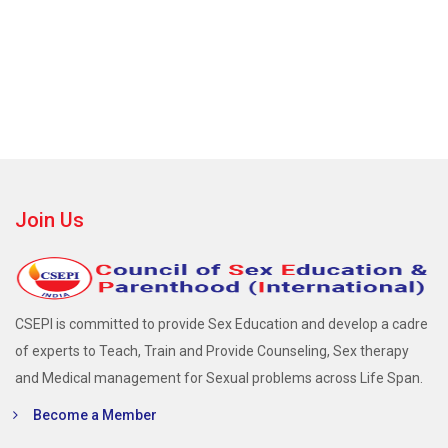
Join Us
CSEPI is committed to provide Sex Education and develop a cadre
of experts to Teach, Train and Provide Counseling, Sex therapy
and Medical management for Sexual problems across Life Span.
Become a Member