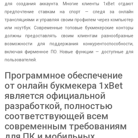
для создания аккаунта. Многие клиенты 1xBet отдают
предпочтение ставкам на спорт — следя за онлайн
трансляциями и управляя своим профилем через компьютер
или ноутбук. Современные топовые букмекерские конторы
должны предоставлять своим клиентам разнообразные
возможности для поддержания конкурентоспособности,
включая фирменное ПО. Новые функции — доступные для
пользователей.
Программное обеспечение
от онлайн букмекера 1xBet
является официальной
разработкой, полностью
соответствующей всем
современным требованиям
для ПК и мобильных