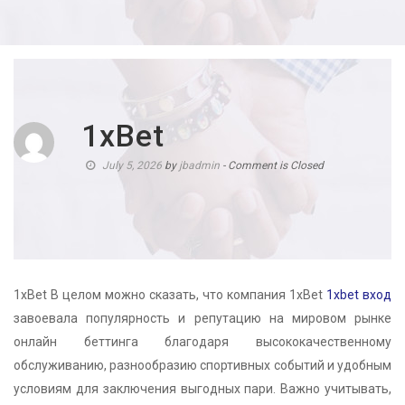
1xBet
July 5, 2026
by
jbadmin
- Comment is Closed
1xBet В целом можно сказать, что компания 1xBet
1xbet вход
завоевала популярность и репутацию на мировом рынке
онлайн беттинга благодаря высококачественному
обслуживанию, разнообразию спортивных событий и удобным
условиям для заключения выгодных пари.
Важно учитывать,