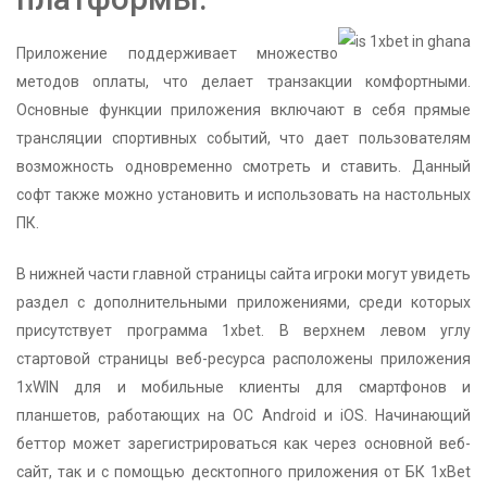
Приложение поддерживает множество
методов оплаты, что делает транзакции комфортными.
Основные функции приложения включают в себя прямые
трансляции спортивных событий, что дает пользователям
возможность одновременно смотреть и ставить. Данный
софт также можно установить и использовать на настольных
ПК.
В нижней части главной страницы сайта игроки могут увидеть
раздел с дополнительными приложениями, среди которых
присутствует программа 1xbet. В верхнем левом углу
стартовой страницы веб-ресурса расположены приложения
1xWIN для и мобильные клиенты для смартфонов и
планшетов, работающих на ОС Android и iOS. Начинающий
беттор может зарегистрироваться как через основной веб-
сайт, так и с помощью десктопного приложения от БК 1xBet