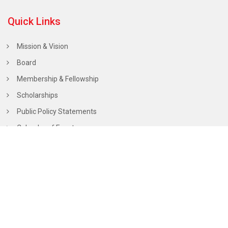
Quick Links
Mission & Vision
Board
Membership & Fellowship
Scholarships
Public Policy Statements
Calendar of Events
Hall of Fame
Chairperson’s Office
Dr. Mahendra Nath Thareja
Thareja Nursing Home