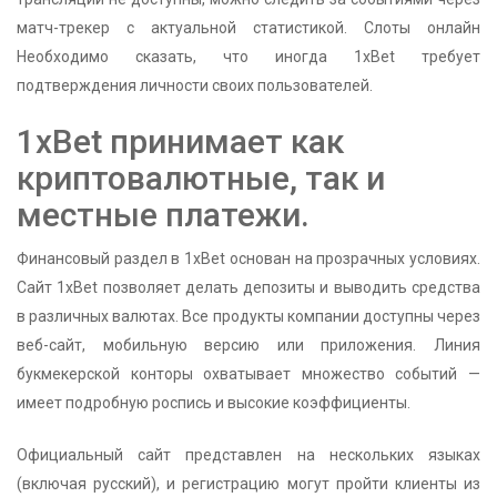
матч-трекер с актуальной статистикой. Слоты онлайн
Необходимо сказать, что иногда 1xBet требует
подтверждения личности своих пользователей.
1xBet принимает как
криптовалютные, так и
местные платежи.
Финансовый раздел в 1xBet основан на прозрачных условиях.
Сайт 1xBet позволяет делать депозиты и выводить средства
в различных валютах. Все продукты компании доступны через
веб-сайт, мобильную версию или приложения. Линия
букмекерской конторы охватывает множество событий —
имеет подробную роспись и высокие коэффициенты.
Официальный сайт представлен на нескольких языках
(включая русский), и регистрацию могут пройти клиенты из