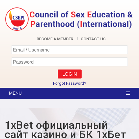
Skip
to
content
CSEPI
BECOME A MEMBER
CONTACT US
Forgot Password?
1xBet официальный
сайт казино и БК 1хБет