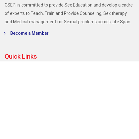
CSEPI is committed to provide Sex Education and develop a cadre
of experts to Teach, Train and Provide Counseling, Sex therapy
and Medical management for Sexual problems across Life Span.
Become a Member
Quick Links
Mission & Vision
Board
Membership & Fellowship
Scholarships
Public Policy Statements
Calendar of Events
Hall of Fame