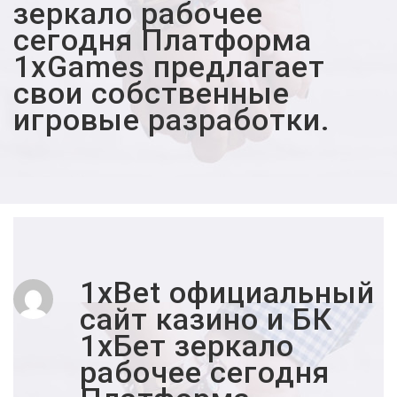
зеркало рабочее
сегодня Платформа
1xGames предлагает
свои собственные
игровые разработки.
1xBet официальный
сайт казино и БК
1хБет зеркало
рабочее сегодня