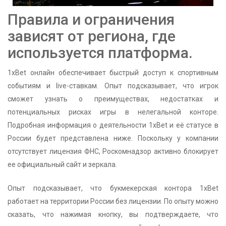
Правила и ограничения
зависят от региона, где
используется платформа.
1xBet онлайн обеспечивает быстрый доступ к спортивным
событиям и live-ставкам. Опыт подсказывает, что игрок
сможет узнать о преимуществах, недостатках и
потенциальных рисках игры в нелегальной конторе.
Подробная информация о деятельности 1xBet и её статусе в
России будет представлена ниже. Поскольку у компании
отсутствует лицензия ФНС, Роскомнадзор активно блокирует
ее официальный сайт и зеркала.
Опыт подсказывает, что букмекерская контора 1xBet
работает на территории России без лицензии. По опыту можно
сказать, что нажимая кнопку, вы подтверждаете, что