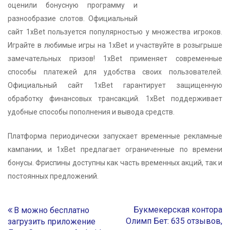
оценили бонусную программу и
разнообразие слотов. Официальный
сайт 1xBet пользуется популярностью у множества игроков.
Играйте в любимые игры на 1xBet и участвуйте в розыгрыше
замечательных призов! 1xBet применяет современные
способы платежей для удобства своих пользователей.
Официальный сайт 1xBet гарантирует защищенную
обработку финансовых трансакций. 1xBet поддерживает
удобные способы пополнения и вывода средств.
Платформа периодически запускает временные рекламные
кампании, и 1xBet предлагает ограниченные по времени
бонусы. Фриспины доступны как часть временных акций, так и
постоянных предложений.
Post
Букмекерская контора
В можно бесплатно
Олимп Бет: 635 отзывов,
загрузить приложение
navigation