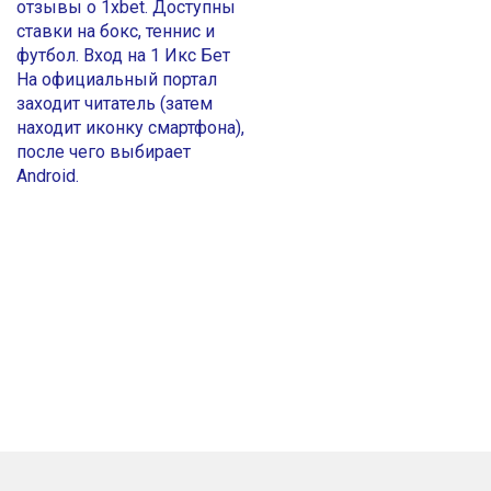
отзывы о 1xbet. Доступны
ставки на бокс, теннис и
футбол. Вход на 1 Икс Бет
На официальный портал
заходит читатель (затем
находит иконку смартфона),
после чего выбирает
Android.