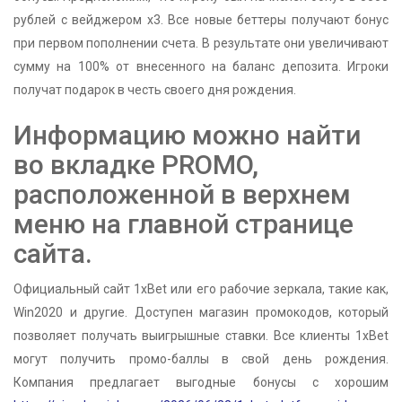
рублей с вейджером х3. Все новые беттеры получают бонус
при первом пополнении счета. В результате они увеличивают
сумму на 100% от внесенного на баланс депозита. Игроки
получат подарок в честь своего дня рождения.
Информацию можно найти
во вкладке PROMO,
расположенной в верхнем
меню на главной странице
сайта.
Официальный сайт 1xBet или его рабочие зеркала, такие как,
Win2020 и другие. Доступен магазин промокодов, который
позволяет получать выигрышные ставки. Все клиенты 1xBet
могут получить промо-баллы в свой день рождения.
Компания предлагает выгодные бонусы с хорошим