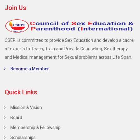
Join Us
CSEPI is committed to provide Sex Education and develop a cadre
of experts to Teach, Train and Provide Counseling, Sex therapy
and Medical management for Sexual problems across Life Span.
Become a Member
Quick Links
Mission & Vision
Board
Membership & Fellowship
Scholarships