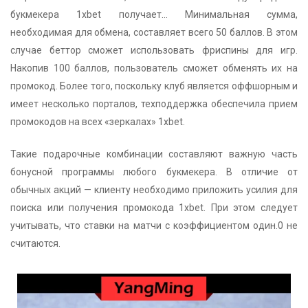
букмекера 1xbet получает… Минимальная сумма,
необходимая для обмена, составляет всего 50 баллов. В этом
случае беттор сможет использовать фриспины для игр.
Накопив 100 баллов, пользователь сможет обменять их на
промокод. Более того, поскольку клуб является оффшорным и
имеет несколько порталов, техподдержка обеспечила прием
промокодов на всех «зеркалах» 1xbet.
Такие подарочные комбинации составляют важную часть
бонусной программы любого букмекера. В отличие от
обычных акций — клиенту необходимо приложить усилия для
поиска или получения промокода 1xbet. При этом следует
учитывать, что ставки на матчи с коэффициентом один.0 не
считаются.