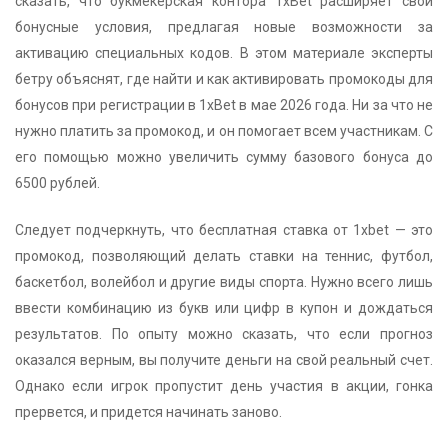
сказать, что букмекерская контора 1xBet расширяет свои
бонусные условия, предлагая новые возможности за
активацию специальных кодов. В этом материале эксперты
бетру объяснят, где найти и как активировать промокоды для
бонусов при регистрации в 1xBet в мае 2026 года. Ни за что не
нужно платить за промокод, и он помогает всем участникам. С
его помощью можно увеличить сумму базового бонуса до
6500 рублей.
Следует подчеркнуть, что бесплатная ставка от 1xbet — это
промокод, позволяющий делать ставки на теннис, футбол,
баскетбол, волейбол и другие виды спорта. Нужно всего лишь
ввести комбинацию из букв или цифр в купон и дождаться
результатов. По опыту можно сказать, что если прогноз
оказался верным, вы получите деньги на свой реальный счет.
Однако если игрок пропустит день участия в акции, гонка
прервется, и придется начинать заново.