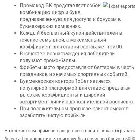
Промокод БК представляет собой
комбинацию цифр и букв,
предназначенную для доступа к бонусам в
букмекерских компаниях.
Каждый бесплатный купон действителен в
течение семь дней, а максимальный
коэффициент для ставки составляет три.00.
В качестве вознаграждения победители
получают промо-баллы.
Фрибеты часто предоставляют беттерам в честь
праздников и значимых спортивных событий.
Букмекерская контора 1хБет является
популярной платформой для ставок, предлагая
высокие коэффициенты и широкий
ассортимент линий с дополнительной росписью.
При положительном прогнозе клиент сможет
заработать чистую прибыль.
На конкретном примере проще всего понять, как отыгрывать
бонусы. Предположим, что игроку был начислен бонус в 5000