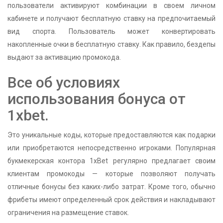
пользователи активируют комбинации в своем личном
кабинете и получают бесплатную ставку на предпочитаемый
вид спорта. Пользователь может конвертировать
накопленные очки в бесплатную ставку. Как правило, бездепы
выдают за активацию промокода.
Все об условиях
использования бонуса от
1xbet.
Это уникальные коды, которые предоставляются как подарки
или приобретаются непосредственно игроками. Популярная
букмекерская контора 1xBet регулярно предлагает своим
клиентам промокоды — которые позволяют получать
отличные бонусы без каких-либо затрат. Кроме того, обычно
фрибеты имеют определенный срок действия и накладывают
ограничения на размещение ставок.