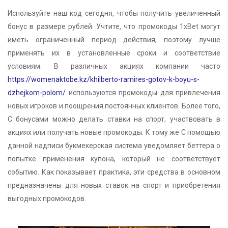
Используйте наш код сегодня, чтобы получить увеличенный
бонус в размере рублей. Учтите, что промокоды 1xBet могут
иметь ограниченный период действия, поэтому лучше
применять их в установленные сроки и соответствие
условиям. В различных акциях компании часто
https://womenaktobe.kz/khilberto-ramires-gotov-k-boyu-s-
dzhejkom-polom/
используются промокоды для привлечения
новых игроков и поощрения постоянных клиентов. Более того,
С бонусами можно делать ставки на спорт, участвовать в
акциях или получать новые промокоды. К тому же С помощью
данной надписи букмекерская система уведомляет беттера о
попытке применения купона, который не соответствует
событию. Как показывает практика, эти средства в основном
предназначены для новых ставок на спорт и приобретения
выгодных промокодов.