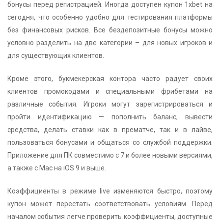
бонусы перед регистрацией. Иногда доступен купон 1xbet на
сегодня, что особенно удобно для тестирования платформы
без финансовых рисков. Все бездепозитные бонусы можно
условно разделить на две категории – для новых игроков и
для существующих клиентов.
Кроме этого, букмекерская контора часто радует своих
клиентов промокодами и специальными фрибетами на
различные события. Игроки могут зарегистрироваться и
пройти идентификацию — пополнить баланс, вывести
средства, делать ставки как в прематче, так и в лайве,
пользоваться бонусами и общаться со службой поддержки.
Приложение для ПК совместимо с 7 и более новыми версиями,
а также с Mac на iOS 9 и выше.
Коэффициенты в режиме live изменяются быстро, поэтому
купон может перестать соответствовать условиям. Перед
началом события легче проверить коэффициенты, доступные