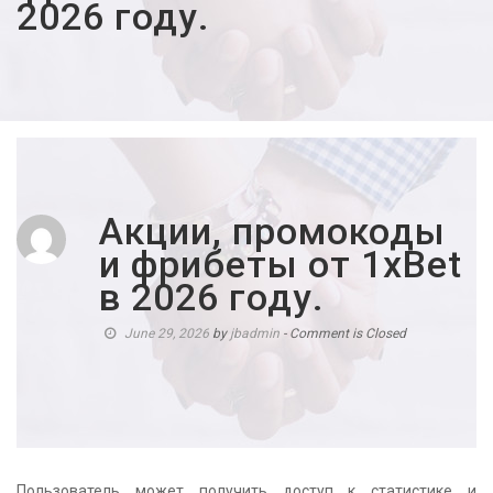
2026 году.
Акции, промокоды
и фрибеты от 1xBet
в 2026 году.
June 29, 2026
by
jbadmin
- Comment is Closed
Пользователь может получить доступ к статистике и