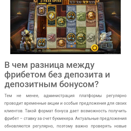
В чем разница между
фрибетом без депозита и
депозитным бонусом?
Тем не менее, администрация платформы регулярно
проводит временные акции и особые предложения для своих
клиентов. Такой формат бонуса дает возможность получить
фрибет – ставку за счет букмекера. Актуальные предложения
обновляются регулярно, поэтому важно проверять новые