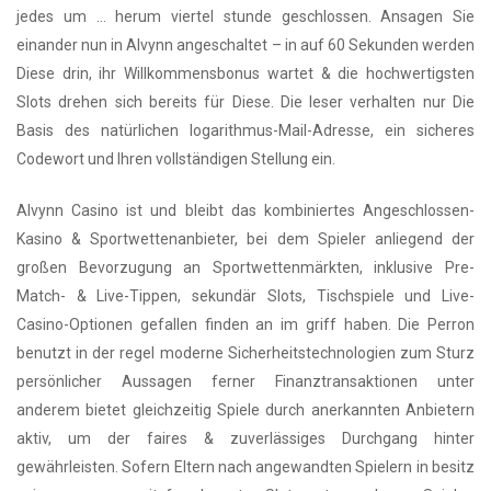
jedes um … herum viertel stunde geschlossen. Ansagen Sie
einander nun in Alvynn angeschaltet – in auf 60 Sekunden werden
Diese drin, ihr Willkommensbonus wartet & die hochwertigsten
Slots drehen sich bereits für Diese. Die leser verhalten nur Die
Basis des natürlichen logarithmus-Mail-Adresse, ein sicheres
Codewort und Ihren vollständigen Stellung ein.
Alvynn Casino ist und bleibt das kombiniertes Angeschlossen-
Kasino & Sportwettenanbieter, bei dem Spieler anliegend der
großen Bevorzugung an Sportwettenmärkten, inklusive Pre-
Match- & Live-Tippen, sekundär Slots, Tischspiele und Live-
Casino-Optionen gefallen finden an im griff haben. Die Perron
benutzt in der regel moderne Sicherheitstechnologien zum Sturz
persönlicher Aussagen ferner Finanztransaktionen unter
anderem bietet gleichzeitig Spiele durch anerkannten Anbietern
aktiv, um der faires & zuverlässiges Durchgang hinter
gewährleisten. Sofern Eltern nach angewandten Spielern in besitz