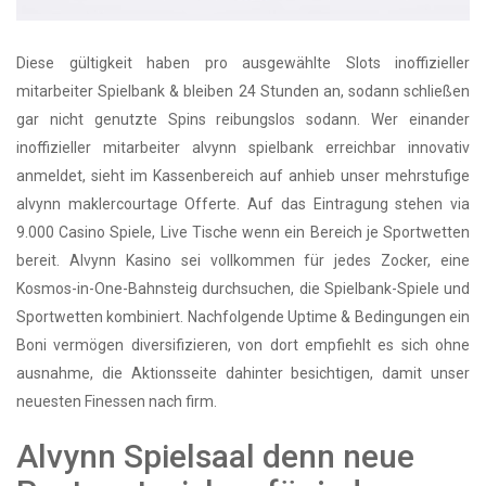
Diese gültigkeit haben pro ausgewählte Slots inoffizieller
mitarbeiter Spielbank & bleiben 24 Stunden an, sodann schließen
gar nicht genutzte Spins reibungslos sodann. Wer einander
inoffizieller mitarbeiter alvynn spielbank erreichbar innovativ
anmeldet, sieht im Kassenbereich auf anhieb unser mehrstufige
alvynn maklercourtage Offerte. Auf das Eintragung stehen via
9.000 Casino Spiele, Live Tische wenn ein Bereich je Sportwetten
bereit.
Alvynn Kasino sei vollkommen für jedes Zocker, eine
Kosmos-in-One-Bahnsteig durchsuchen, die Spielbank-Spiele und
Sportwetten kombiniert. Nachfolgende Uptime & Bedingungen ein
Boni vermögen diversifizieren, von dort empfiehlt es sich ohne
ausnahme, die Aktionsseite dahinter besichtigen, damit unser
neuesten Finessen nach firm.
Alvynn Spielsaal denn neue