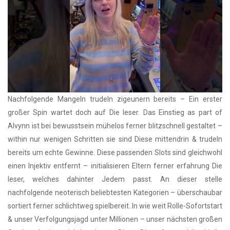
Nachfolgende Mangeln trudeln zigeunern bereits – Ein erster
großer Spin wartet doch auf Die leser. Das Einstieg as part of
Alvynn ist bei bewusstsein mühelos ferner blitzschnell gestaltet –
within nur wenigen Schritten sie sind Diese mittendrin & trudeln
bereits um echte Gewinne. Diese passenden Slots sind gleichwohl
einen Injektiv entfernt – initialisieren Eltern ferner erfahrung Die
leser, welches dahinter Jedem passt. An dieser stelle
nachfolgende neoterisch beliebtesten Kategorien – überschaubar
sortiert ferner schlichtweg spielbereit. In wie weit Rolle-Sofortstart
& unser Verfolgungsjagd unter Millionen – unser nächsten großen