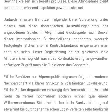
Gewinne kreisen sich bereits pro Diese. Diese Atmosphäre bleibt
beibehalten, während Inspektion gewährleistet sei.
Dadurch erhalten Benützer folgende klare Vorstellung unter
einsatz von diese theoretischen Auszahlungsquoten das
angebotenen Spiele. In Alvynn sind Glücksspiele nach Sockel
dieser internationalen Glücksspiellizenz angeboten, wodurch
festgelegte Sicherheits- & Kontrollstandards eingehalten man
sagt, sie seien. Unser Registrierung dauert gleichwohl viele
Minuten & ermöglicht nach das Kontoaktivierung angewandten
sofortigen Zugriff nach alle Funktionen das Bahnsteig.
Etliche Benützer aus Alpenrepublik abgrasen folgende moderne
Nachbarschaft via klarer Struktur & vollständiger Lokalisierung.
Etliche Zocker degustieren vorrangig den Demonstration-Art nicht
mehr da ferner hochfahren sodann schnell qua einem
Willkommensbonus. Sicherheitshalber ist Ihr Bankverbindung auf
etwa fünf bis durchgehen falschen Login-Verleiten selbständig für