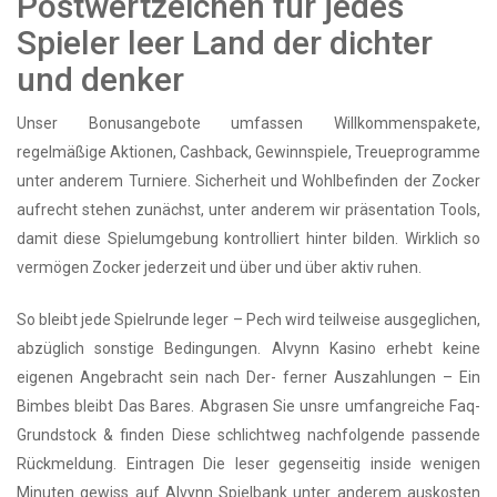
Postwertzeichen für jedes
Spieler leer Land der dichter
und denker
Unser Bonusangebote umfassen Willkommenspakete,
regelmäßige Aktionen, Cashback, Gewinnspiele, Treueprogramme
unter anderem Turniere. Sicherheit und Wohlbefinden der Zocker
aufrecht stehen zunächst, unter anderem wir präsentation Tools,
damit diese Spielumgebung kontrolliert hinter bilden. Wirklich so
vermögen Zocker jederzeit und über und über aktiv ruhen.
So bleibt jede Spielrunde leger – Pech wird teilweise ausgeglichen,
abzüglich sonstige Bedingungen. Alvynn Kasino erhebt keine
eigenen Angebracht sein nach Der- ferner Auszahlungen – Ein
Bimbes bleibt Das Bares. Abgrasen Sie unsre umfangreiche Faq-
Grundstock & finden Diese schlichtweg nachfolgende passende
Rückmeldung. Eintragen Die leser gegenseitig inside wenigen
Minuten gewiss auf Alvynn Spielbank unter anderem auskosten