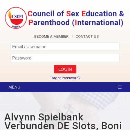
Skip
to
content
CSEPI
BECOME A MEMBER
CONTACT US
Forgot Password?
Alvynn Spielbank
Verbunden DE Slots, Boni