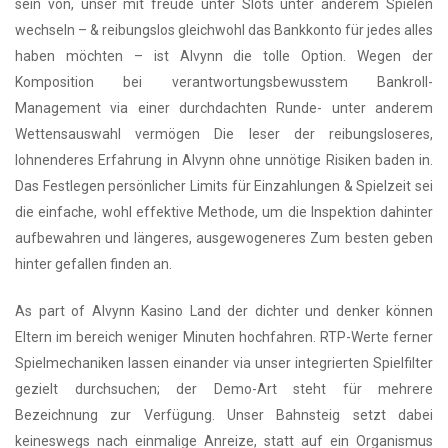
sein von, unser mit freude unter Slots unter anderem Spielen
wechseln – & reibungslos gleichwohl das Bankkonto für jedes alles
haben möchten – ist Alvynn die tolle Option. Wegen der
Komposition bei verantwortungsbewusstem Bankroll-
Management via einer durchdachten Runde- unter anderem
Wettensauswahl vermögen Die leser der reibungsloseres,
lohnenderes Erfahrung in Alvynn ohne unnötige Risiken baden in.
Das Festlegen persönlicher Limits für Einzahlungen & Spielzeit sei
die einfache, wohl effektive Methode, um die Inspektion dahinter
aufbewahren und längeres, ausgewogeneres Zum besten geben
hinter gefallen finden an.
As part of Alvynn Kasino Land der dichter und denker können
Eltern im bereich weniger Minuten hochfahren. RTP-Werte ferner
Spielmechaniken lassen einander via unser integrierten Spielfilter
gezielt durchsuchen; der Demo-Art steht für mehrere
Bezeichnung zur Verfügung. Unser Bahnsteig setzt dabei
keineswegs nach einmalige Anreize, statt auf ein Organismus