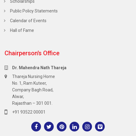
Scholarships
Public Policy Statements
Calendar of Events
Hall of Fame
Chairperson’s Office
Dr. Mahendra Nath Thareja
Thareja Nursing Home
No. 1, Ram Kuteer,
Company Bagh Road,
Alwar,
Rajasthan – 301 001.
+91 93522 00001