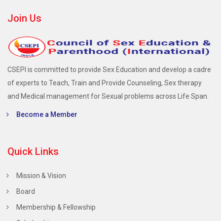
Join Us
CSEPI is committed to provide Sex Education and develop a cadre
of experts to Teach, Train and Provide Counseling, Sex therapy
and Medical management for Sexual problems across Life Span.
Become a Member
Quick Links
Mission & Vision
Board
Membership & Fellowship