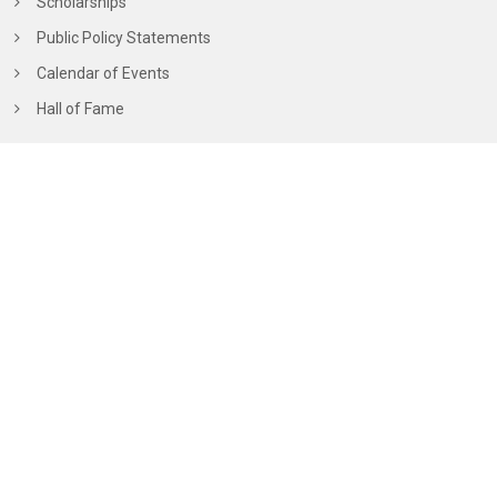
Scholarships
Public Policy Statements
Calendar of Events
Hall of Fame
Chairperson’s Office
Dr. Mahendra Nath Thareja
Thareja Nursing Home
No. 1, Ram Kuteer,
Company Bagh Road,
Alwar,
Rajasthan – 301 001.
+91 93522 00001