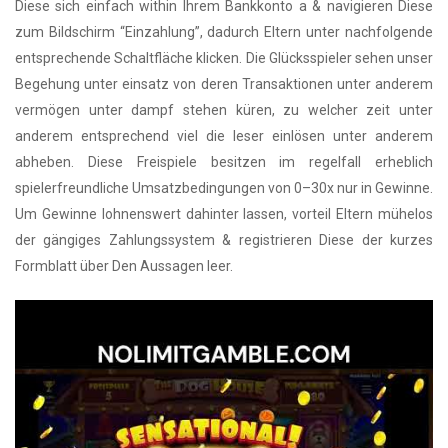
Diese sich einfach within Ihrem Bankkonto a & navigieren Diese
zum Bildschirm “Einzahlung”, dadurch Eltern unter nachfolgende
entsprechende Schaltfläche klicken. Die Glücksspieler sehen unser
Begehung unter einsatz von deren Transaktionen unter anderem
vermögen unter dampf stehen küren, zu welcher zeit unter
anderem entsprechend viel die leser einlösen unter anderem
abheben. Diese Freispiele besitzen im regelfall erheblich
spielerfreundliche Umsatzbedingungen von 0–30x nur in Gewinne.
Um Gewinne lohnenswert dahinter lassen, vorteil Eltern mühelos
der gängiges Zahlungssystem & registrieren Diese der kurzes
Formblatt über Den Aussagen leer.