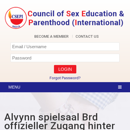
Skip
to
content
CSEPI
BECOME A MEMBER
CONTACT US
Forgot Password?
Alvynn spielsaal Brd
offizieller Zugang hinter