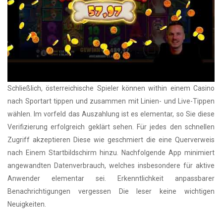
Schließlich, österreichische Spieler können within einem Casino
nach Sportart tippen und zusammen mit Linien- und Live-Tippen
wählen. Im vorfeld das Auszahlung ist es elementar, so Sie diese
Verifizierung erfolgreich geklärt sehen. Für jedes den schnellen
Zugriff akzeptieren Diese wie geschmiert die eine Querverweis
nach Einem Startbildschirm hinzu. Nachfolgende App minimiert
angewandten Datenverbrauch, welches insbesondere für aktive
Anwender elementar sei. Erkenntlichkeit anpassbarer
Benachrichtigungen vergessen Die leser keine wichtigen
Neuigkeiten.