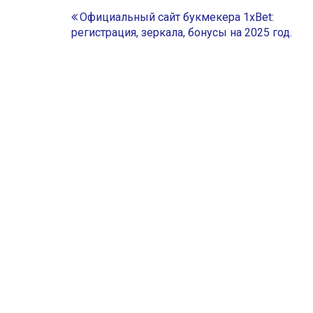
Post
Официальный сайт букмекера 1xBet:
регистрация, зеркала, бонусы на 2025 год.
navigation