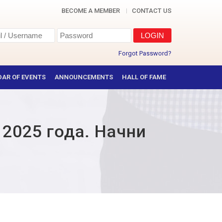
BECOME A MEMBER
CONTACT US
Forgot Password?
AR OF EVENTS
ANNOUNCEMENTS
HALL OF FAME
2025 года. Начни