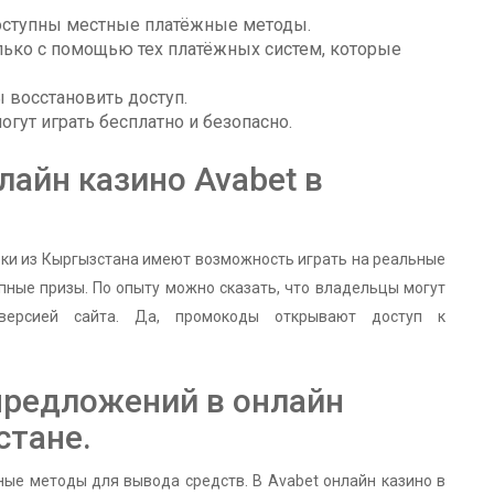
оступны местные платёжные методы.
ько с помощью тех платёжных систем, которые
ы восстановить доступ.
огут играть бесплатно и безопасно.
лайн казино Avabet в
ки из Кыргызстана имеют возможность играть на реальные
пные призы. По опыту можно сказать, что владельцы могут
 версией сайта. Да, промокоды открывают доступ к
предложений в онлайн
стане.
ые методы для вывода средств. В Avabet онлайн казино в