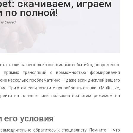
et: скачиваем, играем
 по полной!
is Closed
ть ставки на несколько спортивных событий одновременно.
 прямых трансляций с возможностью формирования
фоне несколько проблематично — даже если дисплей вашего
ние.
При этом если захотите попробовать ставки в Multi-Live,
рейти на планшет или пользоваться этим режимом на
 его условия
замедлительно обратитесь к специалисту. Помните — что