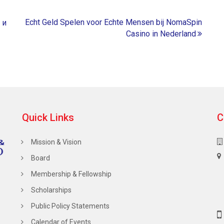
Echt Geld Spelen voor Echte Mensen bij NomaSpin
 и
Casino in Nederland
Quick Links
C
Mission & Vision
Board
Membership & Fellowship
Scholarships
Public Policy Statements
Calendar of Events