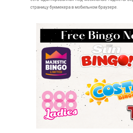
страницу букмекера в мобильном браузере.