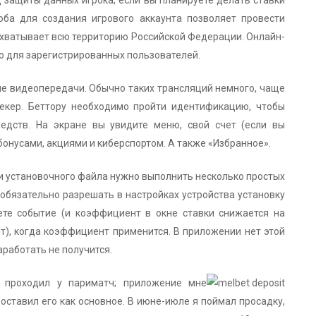
 защиты данных игрока, если вы планируете делать ставки
оба для создания игрового аккаунта позволяет провести
охватывает всю территорию Российской Федерации. Онлайн-
о для зарегистрированных пользователей.
ие видеопередачи. Обычно таких трансляций немного, чаще
рекер. Беттору необходимо пройти идентификацию, чтобы
едств. На экране вы увидите меню, свой счет (если вы
бонусами, акциями и киберспортом. А также «Избранное».
ки установочного файла нужно выполнить несколько простых
обязательно разрешать в настройках устройства установку
ете событие (и коэффициент в окне ставки снижается на
т), когда коэффициент применится. В приложении нет этой
работать не получится.
” проходил у париматч; приложение мне
 оставил его как основное. В июне-июле я поймал просадку,