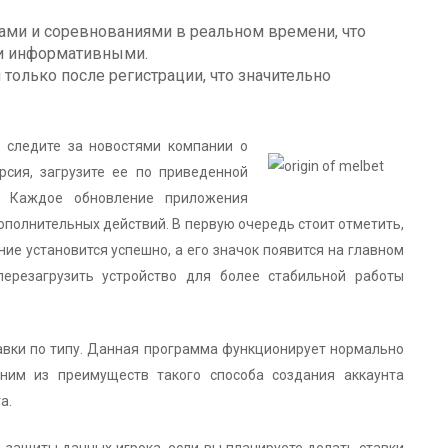
чами и соревнованиями в реальном времени, что
 и информативными.
 только после регистрации, что значительно
 следите за новостями компании о
рсия, загрузите ее по приведенной
о. Каждое обновление приложения
дополнительных действий. В первую очередь стоит отметить,
ие установится успешно, а его значок появится на главном
перезагрузить устройство для более стабильной работы
авки по типу. Данная программа функционирует нормально
ним из преимуществ такого способа создания аккаунта
а.