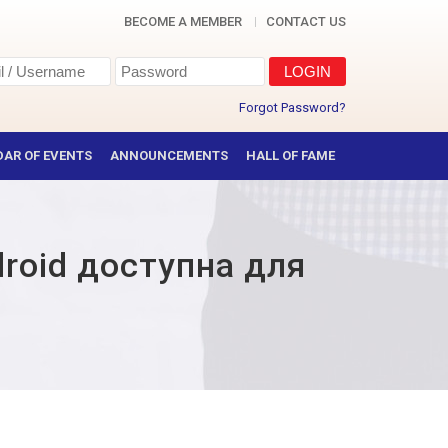
BECOME A MEMBER
CONTACT US
Forgot Password?
AR OF EVENTS
ANNOUNCEMENTS
HALL OF FAME
roid доступна для