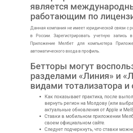
является международн
работающим по лицензи
Данная компания не имеет юридической связи с р
в России. Зарегистрировать учетную запись
Приложение Мелбет для компьютера Приложе
автоматического входа в профиль.
Бетторы могут восполь
разделами «Линия» и «
видами тотализатора и 
Как показывает практика, после выпо
вернуть регион на Молдову (или выбра
актуальные обновления от Apple и MelB
Ставки в мобильном приложении Мелбет
своем официальном сайте.
Следует подчеркнуть, что ставки можн