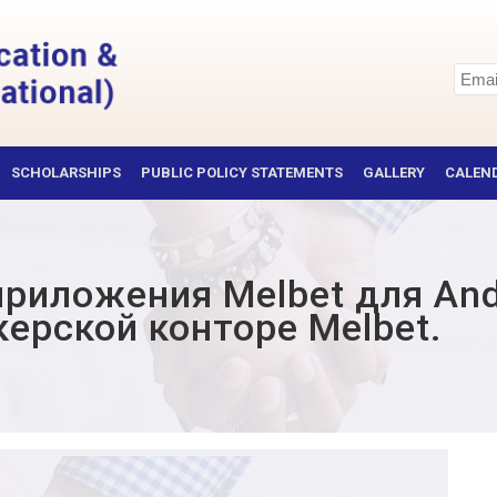
SCHOLARSHIPS
PUBLIC POLICY STATEMENTS
GALLERY
CALEND
приложения Melbet для And
ерской конторе Melbet.