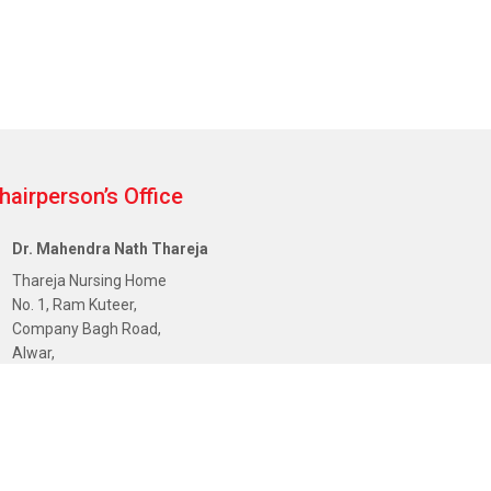
hairperson’s Office
Dr. Mahendra Nath Thareja
Thareja Nursing Home
No. 1, Ram Kuteer,
Company Bagh Road,
Alwar,
Rajasthan – 301 001.
+91 93522 00001