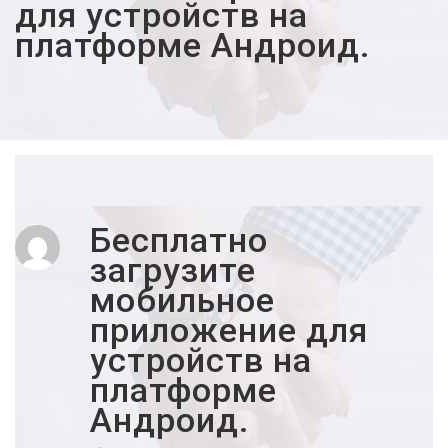
для устройств на
платформе Андроид.
Бесплатно
загрузите
мобильное
приложение для
устройств на
платформе
Андроид.