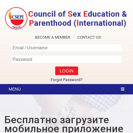
Skip
to
content
CSEPI
BECOME A MEMBER
CONTACT US
Forgot Password?
Бесплатно загрузите
мобильное приложение