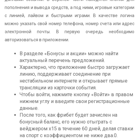
пополнения и вывода средств, а под ними, игровые категории
с линией, лайвом и быстрыми играми. В качестве логина
можно указать свой номер телефона, номер счета или адрес
электронной почты. В первую очередь необходимо
авторизоваться в приложении.
В разделе «Бонусы и акции» можно найти
актуальный перечень предложений.
Характерно, что приложение быстро загружает
линию, поддерживает соединение при
нестабильном интернете и открывает прямые
трансляции из карточки события.
Чтобы войти, нажмите кнопку «Войти» в правом
нижнем углу и введите свои регистрационные
данные.
После того, как фрибет будет зачислен на
бонусный баланс, его нужно отыграть с
вейджером x15 в течение 60 дней, делая ставки
на спорт с коэффициентом не ниже два.0.