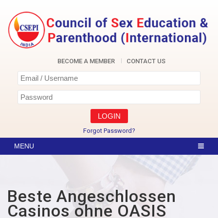
Skip
to
content
CSEPI
BECOME A MEMBER
CONTACT US
Forgot Password?
Beste Angeschlossen
Casinos ohne OASIS