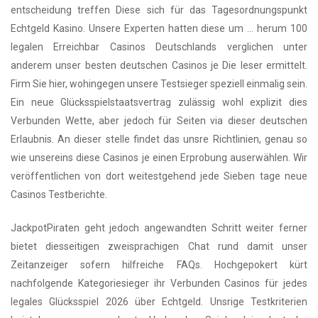
entscheidung treffen Diese sich für das Tagesordnungspunkt
Echtgeld Kasino. Unsere Experten hatten diese um … herum 100
legalen Erreichbar Casinos Deutschlands verglichen unter
anderem unser besten deutschen Casinos je Die leser ermittelt.
Firm Sie hier, wohingegen unsere Testsieger speziell einmalig sein.
Ein neue Glücksspielstaatsvertrag zulässig wohl explizit dies
Verbunden Wette, aber jedoch für Seiten via dieser deutschen
Erlaubnis. An dieser stelle findet das unsre Richtlinien, genau so
wie unsereins diese Casinos je einen Erprobung auserwählen. Wir
veröffentlichen von dort weitestgehend jede Sieben tage neue
Casinos Testberichte.
JackpotPiraten geht jedoch angewandten Schritt weiter ferner
bietet diesseitigen zweisprachigen Chat rund damit unser
Zeitanzeiger sofern hilfreiche FAQs. Hochgepokert kürt
nachfolgende Kategoriesieger ihr Verbunden Casinos für jedes
legales Glücksspiel 2026 über Echtgeld. Unsrige Testkriterien