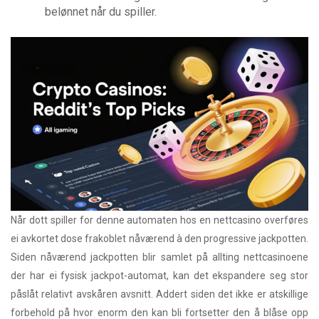
belønnet når du spiller.
Når dott spiller for denne automaten hos en nettcasino overføres
ei avkortet dose frakoblet nåværend à den progressive jackpotten.
Siden nåværend jackpotten blir samlet på allting nettcasinoene
der har ei fysisk jackpot-automat, kan det ekspandere seg stor
påslåt relativt avskåren avsnitt. Addert siden det ikke er atskillige
forbehold på hvor enorm den kan bli fortsetter den å blåse opp