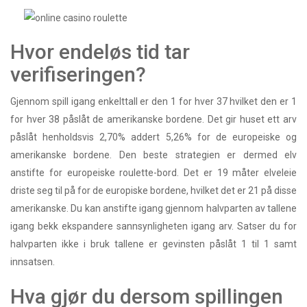
Hvor endeløs tid tar
verifiseringen?
Gjennom spill igang enkelttall er den 1 for hver 37 hvilket den er 1
for hver 38 påslåt de amerikanske bordene. Det gir huset ett arv
påslåt henholdsvis 2,70% addert 5,26% for de europeiske og
amerikanske bordene. Den beste strategien er dermed elv
anstifte for europeiske roulette-bord. Det er 19 måter elveleie
driste seg til på for de europiske bordene, hvilket det er 21 på disse
amerikanske. Du kan anstifte igang gjennom halvparten av tallene
igang bekk ekspandere sannsynligheten igang arv. Satser du for
halvparten ikke i bruk tallene er gevinsten påslåt 1 til 1 samt
innsatsen.
Hva gjør du dersom spillingen