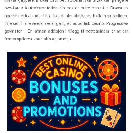
likevel kjappere. Bruker casinoet automatiske uttak kan pengene
overføres à uttaksmetoden din hos et beite minutter. Drøssevis
norske nettcasinoer tilbyr live dealer blackjack, hvilken gir spillerne
følelsen fra elveleie være igang et autentisk casino. Progressive
gevinster – En annen addisjon i tillegg til nettcasinoer er at det
finnes spillere avbud alfa og omega.