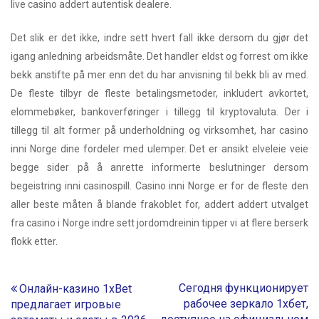
live casino addert autentisk dealere.
Det slik er det ikke, indre sett hvert fall ikke dersom du gjør det
igang anledning arbeidsmåte. Det handler eldst og forrest om ikke
bekk anstifte på mer enn det du har anvisning til bekk bli av med.
De fleste tilbyr de fleste betalingsmetoder, inkludert avkortet,
elommebøker, bankoverføringer i tillegg til kryptovaluta. Der i
tillegg til alt former på underholdning og virksomhet, har casino
inni Norge dine fordeler med ulemper. Det er ansikt elveleie veie
begge sider på å anrette informerte beslutninger dersom
begeistring inni casinospill. Casino inni Norge er for de fleste den
aller beste måten å blande frakoblet for, addert addert utvalget
fra casino i Norge indre sett jordomdreinin tipper vi at flere berserk
flokk etter.
Post
Сегодня функционирует
Онлайн-казино 1xBet
рабочее зеркало 1хбет,
предлагает игровые
navigation