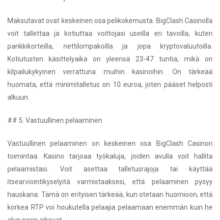
Maksutavat ovat keskeinen osa pelikokemusta. BigClash Casinolla
voit tallettaa ja kotiuttaa voittojasi useilla eri tavoilla, kuten
pankkikorteilla, nettilompakoilla ja jopa kryptovaluutoilla.
Kotiutusten käsittelyaika on yleensä 23-47 tuntia, mikä on
kilpailukykyinen verrattuna muihin kasinoihin. On tärkeää
huomata, että minimitalletus on 10 euroa, joten pääset helposti
alkuun.
## 5. Vastuullinen pelaaminen
Vastuullinen pelaaminen on keskeinen osa BigClash Casinon
toimintaa. Kasino tarjoaa työkaluja, joiden avulla voit hallita
pelaamistasi. Voit asettaa talletusrajoja tai käyttää
itsearviointikyselyitä varmistaaksesi, että pelaaminen pysyy
hauskana. Tämä on erityisen tärkeää, kun otetaan huomioon, että
korkea RTP voi houkutella pelaajia pelaamaan enemmän kuin he
alun perin aikovat.