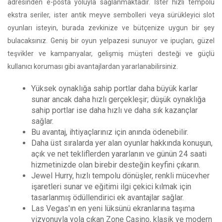
adresinden e-posta yoluyla sağlanmaktadır. İster hızlı tempolu
ekstra seriler, ister antik meyve sembolleri veya sürükleyici slot
oyunları isteyin, burada zevkinize ve bütçenize uygun bir şey
bulacaksınız. Geniş bir oyun yelpazesi sunuyor ve ipuçları, güzel
teşvikler ve kampanyalar, gelişmiş müşteri desteği ve güçlü
kullanıcı koruması gibi avantajlardan yararlanabilirsiniz.
Yüksek oynaklığa sahip portlar daha büyük karlar
sunar ancak daha hızlı gerçekleşir; düşük oynaklığa
sahip portlar ise daha hızlı ve daha sık kazançlar
sağlar.
Bu avantaj, ihtiyaçlarınız için anında ödenebilir.
Daha üst sıralarda yer alan oyunlar hakkında konuşun,
açık ve net tekliflerden yararlanın ve günün 24 saati
hizmetinizde olan birebir desteğin keyfini çıkarın.
Jewel Hurry, hızlı tempolu dönüşler, renkli mücevher
işaretleri sunar ve eğitimi ilgi çekici kılmak için
tasarlanmış ödüllendirici ek avantajlar sağlar.
Las Vegas'ın en yeni lüksünü ekranlarına taşıma
vizyonuyla yola çıkan Zone Casino, klasik ve modern