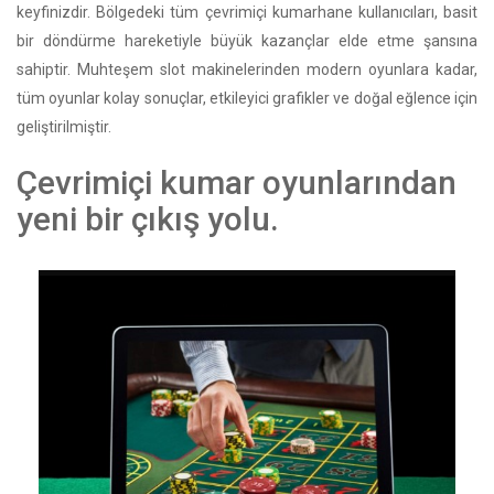
keyfinizdir. Bölgedeki tüm çevrimiçi kumarhane kullanıcıları, basit
bir döndürme hareketiyle büyük kazançlar elde etme şansına
sahiptir. Muhteşem slot makinelerinden modern oyunlara kadar,
tüm oyunlar kolay sonuçlar, etkileyici grafikler ve doğal eğlence için
geliştirilmiştir.
Çevrimiçi kumar oyunlarından
yeni bir çıkış yolu.