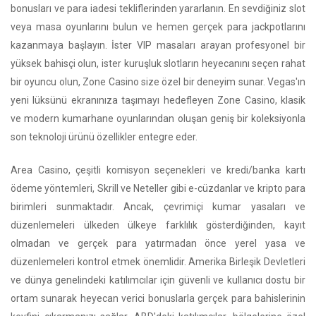
bonusları ve para iadesi tekliflerinden yararlanın. En sevdiğiniz slot
veya masa oyunlarını bulun ve hemen gerçek para jackpotlarını
kazanmaya başlayın. İster VIP masaları arayan profesyonel bir
yüksek bahisçi olun, ister kuruşluk slotların heyecanını seçen rahat
bir oyuncu olun, Zone Casino size özel bir deneyim sunar. Vegas'ın
yeni lüksünü ekranınıza taşımayı hedefleyen Zone Casino, klasik
ve modern kumarhane oyunlarından oluşan geniş bir koleksiyonla
son teknoloji ürünü özellikler entegre eder.
Area Casino, çeşitli komisyon seçenekleri ve kredi/banka kartı
ödeme yöntemleri, Skrill ve Neteller gibi e-cüzdanlar ve kripto para
birimleri sunmaktadır. Ancak, çevrimiçi kumar yasaları ve
düzenlemeleri ülkeden ülkeye farklılık gösterdiğinden, kayıt
olmadan ve gerçek para yatırmadan önce yerel yasa ve
düzenlemeleri kontrol etmek önemlidir. Amerika Birleşik Devletleri
ve dünya genelindeki katılımcılar için güvenli ve kullanıcı dostu bir
ortam sunarak heyecan verici bonuslarla gerçek para bahislerinin