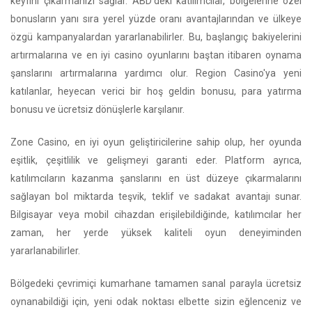
keyfini çıkarmanızı sağlar. ABD'deki katılımcılar, bölgelerine özel
bonusların yanı sıra yerel yüzde oranı avantajlarından ve ülkeye
özgü kampanyalardan yararlanabilirler. Bu, başlangıç ​​bakiyelerini
artırmalarına ve en iyi casino oyunlarını baştan itibaren oynama
şanslarını artırmalarına yardımcı olur. Region Casino'ya yeni
katılanlar, heyecan verici bir hoş geldin bonusu, para yatırma
bonusu ve ücretsiz dönüşlerle karşılanır.
Zone Casino, en iyi oyun geliştiricilerine sahip olup, her oyunda
eşitlik, çeşitlilik ve gelişmeyi garanti eder. Platform ayrıca,
katılımcıların kazanma şanslarını en üst düzeye çıkarmalarını
sağlayan bol miktarda teşvik, teklif ve sadakat avantajı sunar.
Bilgisayar veya mobil cihazdan erişilebildiğinde, katılımcılar her
zaman, her yerde yüksek kaliteli oyun deneyiminden
yararlanabilirler.
Bölgedeki çevrimiçi kumarhane tamamen sanal parayla ücretsiz
oynanabildiği için, yeni odak noktası elbette sizin eğlenceniz ve