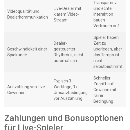
Transparenz
Live-Dealer mit
und echte
Videoqualität und
klarem Video-
Interaktion
Dealerkommunikation
Stream
bauen
Vertrauen auf
Spieler haben
Dealer-
Zeit zu
Geschwindigkeit einer
gesteuerter
überlegen, aber
Spielrunde
Rhythmus, nicht
das Tempo ist
automatisch
nicht
selbstbestimmt
Schneller
Typisch 3
Zugriff auf
Auszahlung von Live-
Werktage, 1x
Gewinne mit
Gewinnen
Umsatzbedingung
fairer
vor Auszahlung
Bedingung
Zahlungen und Bonusoptionen
für Live-Spieler