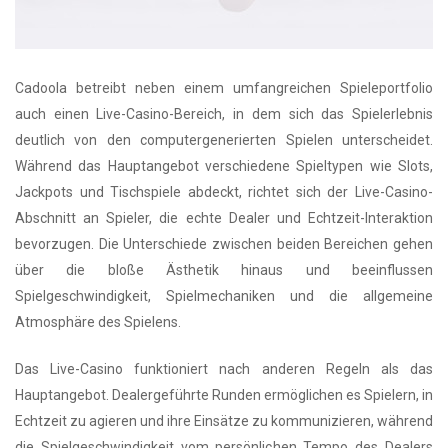
Cadoola betreibt neben einem umfangreichen Spieleportfolio
auch einen Live-Casino-Bereich, in dem sich das Spielerlebnis
deutlich von den computergenerierten Spielen unterscheidet.
Während das Hauptangebot verschiedene Spieltypen wie Slots,
Jackpots und Tischspiele abdeckt, richtet sich der Live-Casino-
Abschnitt an Spieler, die echte Dealer und Echtzeit-Interaktion
bevorzugen. Die Unterschiede zwischen beiden Bereichen gehen
über die bloße Ästhetik hinaus und beeinflussen
Spielgeschwindigkeit, Spielmechaniken und die allgemeine
Atmosphäre des Spielens.
Das Live-Casino funktioniert nach anderen Regeln als das
Hauptangebot. Dealergeführte Runden ermöglichen es Spielern, in
Echtzeit zu agieren und ihre Einsätze zu kommunizieren, während
die Spielgeschwindigkeit vom persönlichen Tempo des Dealers