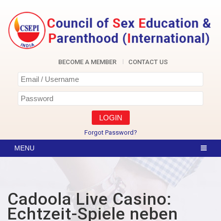
Skip
to
content
CSEPI
BECOME A MEMBER
CONTACT US
Forgot Password?
Cadoola Live Casino:
Echtzeit-Spiele neben