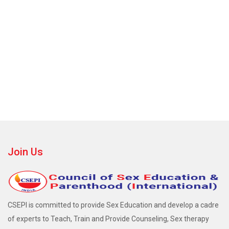
Join Us
CSEPI is committed to provide Sex Education and develop a cadre
of experts to Teach, Train and Provide Counseling, Sex therapy