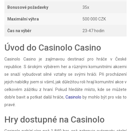
Bonusové požadavky
35x
Maximální výhra
500 000 CZK
Čas na výběr
23-47 hodin
Úvod do Casinolo Casino
Casinolo Casino je zajímavou destinací pro hráče v České
republice. S širokým výběrem her a různými komunitními akcemi
se snaží vybudovat silné vztahy se svými hráči. Při procházení
jejich nabídky jsem si všiml, jak důležitou roli hrají komunitní akce v
celkovém zážitku z hraní. Pokud hledáte místo, kde se můžete
dobře bavit a potkat další hráče,
Casinolo
by mohlo být pro vás to
pravé.
Hry dostupné na Casinolo
Casinolo nabízí více než 1 840 her, což zahrnuje automaty, stolní