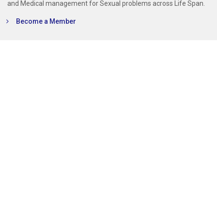
and Medical management for Sexual problems across Life Span.
Become a Member
Quick Links
Mission & Vision
Board
Membership & Fellowship
Scholarships
Public Policy Statements
Calendar of Events
Hall of Fame
Chairperson’s Office