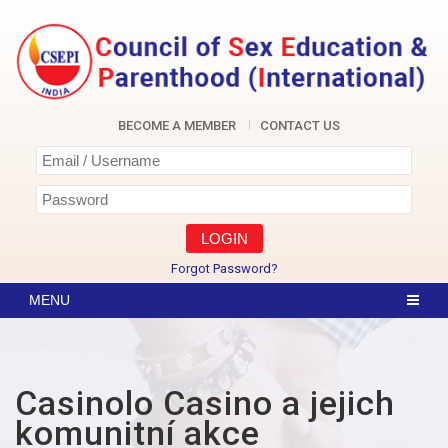
Skip
to
content
CSEPI
BECOME A MEMBER
CONTACT US
Forgot Password?
Casinolo Casino a jejich
komunitní akce