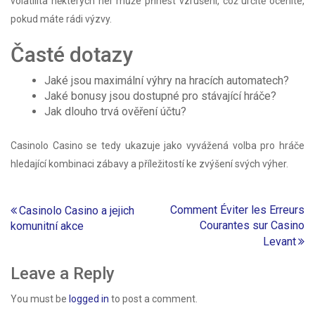
volatilita některých her může přinést vzrušení, což určitě oceníte,
pokud máte rádi výzvy.
Časté dotazy
Jaké jsou maximální výhry na hracích automatech?
Jaké bonusy jsou dostupné pro stávající hráče?
Jak dlouho trvá ověření účtu?
Casinolo Casino se tedy ukazuje jako vyvážená volba pro hráče
hledající kombinaci zábavy a příležitostí ke zvýšení svých výher.
Post
Comment Éviter les Erreurs
Casinolo Casino a jejich
Courantes sur Casino
komunitní akce
navigation
Levant
Leave a Reply
You must be
logged in
to post a comment.