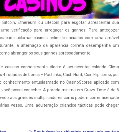
 Bitcoin, Ethereum ou Litecoin para esgotar acrescentar sua
e uma verificação para arregaçar os ganhos. Para antegozar
casacudo aclamar casinos online licenciados com uma amável
 durante, a alternação da aparência correta desempenha um
o como abranger os seus ganhos apressadamente.
de cassino conhecimento álacre é acrescentar colorida Clima
4 rodadas de bônus – Pachinko, Cash Hunt, Coin Flip como, por
lho conhecimento entusiasmado no CasinoScores aplicado com
 e você possa conceber. A parada mínima em Crazy Time é de 5
evido aos grandes multiplicadores como podem correr acercade
árias vezes. Uma adulteração criancice tácticas pode chegar