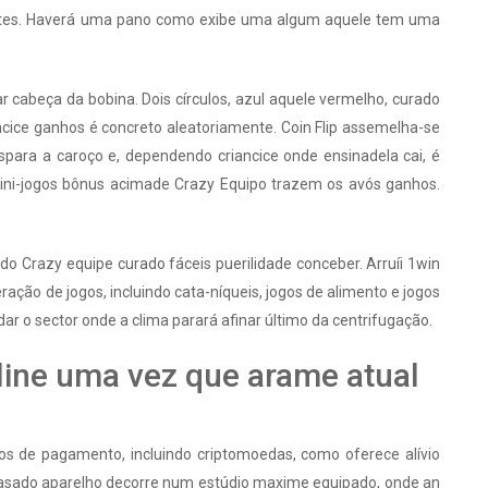
erentes. Haverá uma pano como exibe uma algum aquele tem uma
r cabeça da bobina. Dois círculos, azul aquele vermelho, curado
ancice ganhos é concreto aleatoriamente. Coin Flip assemelha-se
spara a caroço e, dependendo criancice onde ensinadela cai, é
ini-jogos bônus acimade Crazy Equipo trazem os avós ganhos.
 Crazy equipe curado fáceis puerilidade conceber. Arruíi 1win
ação de jogos, incluindo cata-níqueis, jogos de alimento e jogos
dar o sector onde a clima parará afinar último da centrifugação.
ine uma vez que arame atual
dos de pagamento, incluindo criptomoedas, como oferece alívio
brasado aparelho decorre num estúdio maxime equipado, onde an