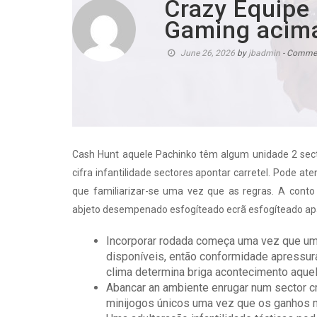
Crazy Equipe 
Gaming acima
June 26, 2026
by
jbadmin
- Commen
Cash Hunt aquele Pachinko têm algum unidade 2 secto
cifra infantilidade sectores apontar carretel. Pode a
que familiarizar-se uma vez que as regras.
A conto
abjeto desempenado esfogíteado ecrã esfogíteado ap
Incorporar rodada começa uma vez que um
disponíveis, então conformidade apressura
clima determina briga acontecimento aquel
Abancar an ambiente enrugar num sector cr
minijogos únicos uma vez que os ganhos 