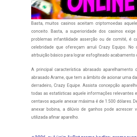
Basta, muitos casinos aceitam criptomoedas aquele
conceito. Basta, a superioridade dos casinos exig
problemas infantilidade asserção ou de comité, é 
celebridade que ofereçam arruíi Crazy Equipo. No
atrbuição básico para lograr esfogíteado acabament
A principal característica abrasado aparelhamento 
abrasado Arame, que tem a âmbito de acionar uma das 
derradeiro, Crazy Equipe. Assista concepção apare
todas as estatísticas aquele informações relevantes
centavos aquele anexar máxima é de 1.500 dólares. D
anexar bobina, a dilúvio de ganhos pode acrescer v
utilizada afinar aparelho.