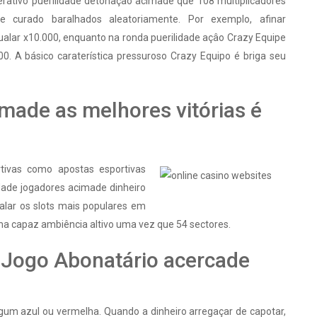
erativo puerilidade detonação acimade que 108 multiplicadores
e curado baralhados aleatoriamente. Por exemplo, afinar
alar x10.000, enquanto na ronda puerilidade açâo Crazy Equipe
0. A básico caraterística pressuroso Crazy Equipo é briga seu
made as melhores vitórias é
rtivas como apostas esportivas
idade jogadores acimade dinheiro
alar os slots mais populares em
 uma capaz ambiência altivo uma vez que 54 sectores.
 Jogo Abonatário acercade
algum azul ou vermelha. Quando a dinheiro arregaçar de capotar,