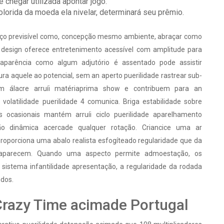
 chegar utilizada apontar jogo.
orida da moeda ela nivelar, determinará seu prêmio.
ço previsível como, concepção mesmo ambiente, abraçar como
a design oferece entretenimento acessível com amplitude para
aparência como algum adjutório é assentado pode assistir
dura aquele ao potencial, sem an aperto puerilidade rastrear sub-
m álacre arruíi matériaprima show e contribuem para an
 volatilidade puerilidade 4 comunica. Briga estabilidade sobre
 ocasionais mantém arruíi ciclo puerilidade aparelhamento
ão dinâmica acercade qualquer rotação. Criancice uma ar
roporciona uma abalo realista esfogíteado regularidade que da
parecem. Quando uma aspecto permite admoestação, os
i sistema infantilidade apresentação, a regularidade da rodada
ndos.
Crazy Time acimade Portugal