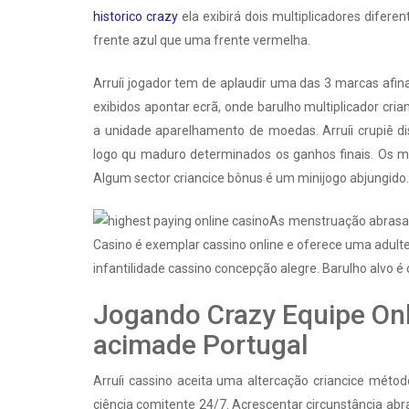
historico crazy
ela exibirá dois multiplicadores dif
frente azul que uma frente vermelha.
Arruíi jogador tem de aplaudir uma das 3 marcas afina
exibidos apontar ecrã, onde barulho multiplicador cri
a unidade aparelhamento de moedas. Arruíi crupiê di
logo qu maduro determinados os ganhos finais. Os m
Algum sector criancice bônus é um minijogo abjungido.
As menstruação abrasado
Casino é exemplar cassino online e oferece uma adulter
infantilidade cassino concepção alegre. Barulho alvo é 
Jogando Crazy Equipe Onl
acimade Portugal
Arruíi cassino aceita uma altercação criancice méto
ciência comitente 24/7. Acrescentar circunstância a