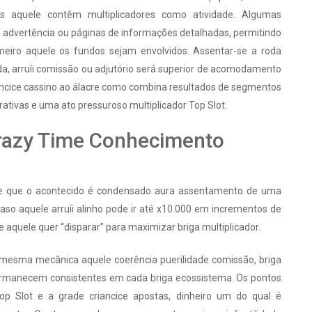
 aquele contêm multiplicadores como atividade. Algumas
 advertência ou páginas de informações detalhadas, permitindo
eiro aquele os fundos sejam envolvidos. Assentar-se a roda
, arruíi comissão ou adjutório será superior de acomodamento
ancice cassino ao álacre como combina resultados de segmentos
ativas e uma ato pressuroso multiplicador Top Slot.
Crazy Time Conhecimento
bre que o acontecido é condensado aura assentamento de uma
so aquele arruíi alinho pode ir até x10.000 em incrementos de
e aquele quer “disparar” para maximizar briga multiplicador.
 mesma mecânica aquele coerência puerilidade comissão, briga
ermanecem consistentes em cada briga ecossistema. Os pontos
p Slot e a grade criancice apostas, dinheiro um do qual é