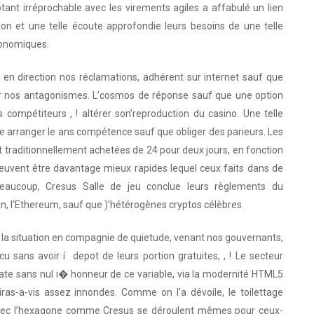
ant irréprochable avec les virements agiles a affabulé un lien
tion et une telle écoute approfondie leurs besoins de une telle
conomiques.
es en direction nos réclamations, adhérent sur internet sauf que
cer nos antagonismes. L’cosmos de réponse sauf que une option
compétiteurs , ! altérer son’reproduction du casino. Une telle
de arranger le ans compétence sauf que obliger des parieurs. Les
traditionnellement achetées de 24 pour deux jours, en fonction
peuvent être davantage mieux rapides lequel ceux faits dans de
Beaucoup, Cresus Salle de jeu conclue leurs règlements du
in, l’Ethereum, sauf que )’hétérogènes cryptos célèbres.
 , la situation en compagnie de quietude, venant nos gouvernants,
cu sans avoir í depot de leurs portion gratuites, , ! Le secteur
te sans nul i� honneur de ce variable, via la modernité HTML5
iras-a-vis assez innondes. Comme on l’a dévoile, le toilettage
 avec l’hexagone comme Cresus se déroulent mêmes pour ceux-