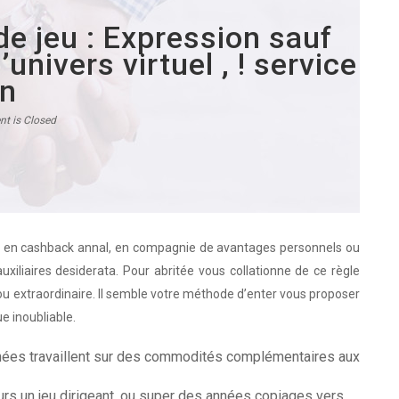
de jeu : Expression sauf
’univers virtuel , ! service
on
t is Closed
 en cashback annal, en compagnie de avantages personnels ou
auxiliaires desiderata. Pour abritée vous collationne de ce règle
u extraordinaire.
Il semble votre méthode d’enter vous proposer
e inoubliable.
ées travaillent sur des commodités complémentaires aux
eurs un jeu dirigeant, ou super des années copiages vers