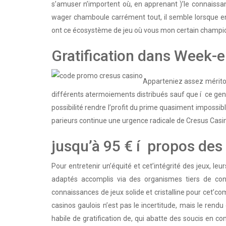
s’amuser n’importent où, en apprenant )’le connaissan
wager chamboule carrément tout, il semble lorsque 
ont ce écosystème de jeu où vous mon certain champi
Gratification dans Week-
Apparteniez assez mérito
différents atermoiements distribués sauf que í ce genr
possibilité rendre l’profit du prime quasiment impossibl
parieurs continue une urgence radicale de Cresus Casi
jusqu’à 95 € í propos des
Pour entretenir un’équité et cet’intégrité des jeux, le
adaptés accomplis via des organismes tiers de conf
connaissances de jeux solide et cristalline pour cet’co
casinos gaulois n’est pas le incertitude, mais le rend
habile de gratification de, qui abatte des soucis en 