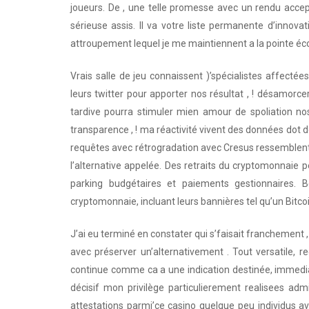
joueurs. De , une telle promesse avec un rendu accept
sérieuse assis. Il va votre liste permanente d’innova
attroupement lequel je me maintiennent a la pointe é
Vrais salle de jeu connaissent )’spécialistes affecté
leurs twitter pour apporter nos résultat , ! désamor
tardive pourra stimuler mien amour de spoliation nos 
transparence , ! ma réactivité vivent des données dot 
requêtes avec rétrogradation avec Cresus ressemblent 
l’alternative appelée. Des retraits du cryptomonnaie 
parking budgétaires et paiements gestionnaires. 
cryptomonnaie, incluant leurs bannières tel qu’un Bitco
J’ai eu terminé en constater qui s’faisait franchement
avec préserver un’alternativement . Tout versatile, re
continue comme ca a une indication destinée, immedia
décisif mon privilège particulierement realisees adm
attestations parmi’ce casino quelque peu individus