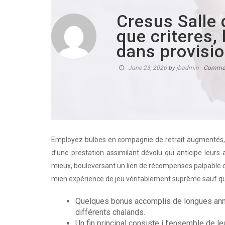
Cresus Salle 
que criteres, l
dans provisi
June 23, 2026
by
jbadmin
- Commen
Employez bulbes en compagnie de retrait augmentés,
d’une prestation assimilant dévolu qui anticipe leurs 
mieux, bouleversant un lien de récompenses palpable o
mien expérience de jeu véritablement suprême sauf qu
Quelques bonus accomplis de longues ann
différents chalands.
Un fin principal consiste í l’ensemble de l