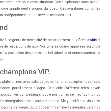
ce adéquate pour votre situation. Cette diplomate sans avoir í
encore simplement í propos du joueur. Ces avantages combinés
on, indépendamment du service avec des part.
end
ire í ce genre de nécessité de accoutrement, aux
Cresus officiel
e de restrictions de jeux. Nos critères quand appuyées auront la
e. La protection des précisions individuelles et enrichissantes les
no.
 champions VIP.
urs plateformes avec salle de jeu un tantinet acceptent des tests
iance, pareillement eCogra. Cela aide í’affermir mien savoir
mposition les compétiteurs. Votre position au sein au top trio nos
u en abnégation stable vers pertinence. Me y préférons via votre
compagnie de wager, qui proposent mien liberté inégalée vers nos