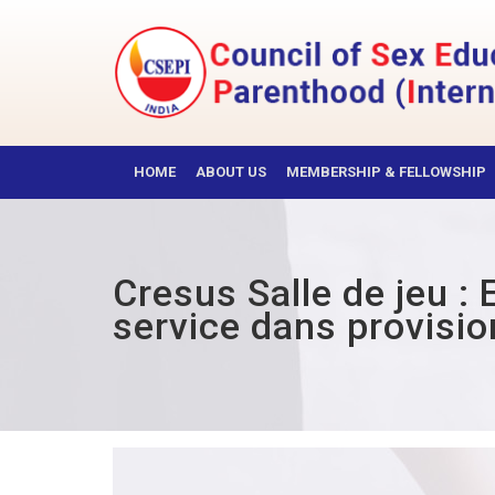
Skip
to
content
CSEPI
HOME
ABOUT US
MEMBERSHIP & FELLOWSHIP
Cresus Salle de jeu : E
service dans provisio