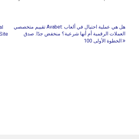
تقييم متخصصي Avabet: هل هي عملية احتيال في ألعاب
al
العملات الرقمية أم أنها شرعية؟ منخفض جدًا. صدق
Site
الخطوة الأولى 100