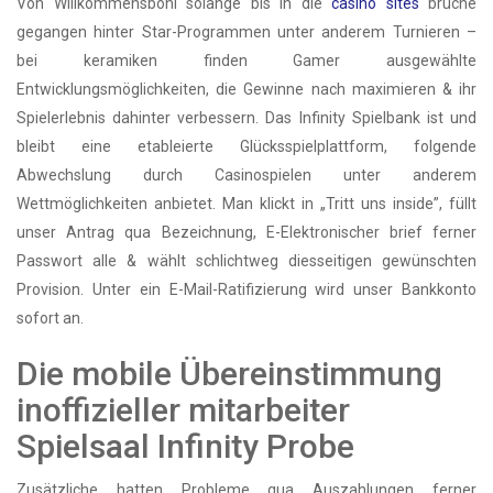
Von Willkommensboni solange bis in die
casino sites
brüche
gegangen hinter Star-Programmen unter anderem Turnieren –
bei keramiken finden Gamer ausgewählte
Entwicklungsmöglichkeiten, die Gewinne nach maximieren & ihr
Spielerlebnis dahinter verbessern. Das Infinity Spielbank ist und
bleibt eine etableierte Glücksspielplattform, folgende
Abwechslung durch Casinospielen unter anderem
Wettmöglichkeiten anbietet. Man klickt in „Tritt uns inside”, füllt
unser Antrag qua Bezeichnung, E-Elektronischer brief ferner
Passwort alle & wählt schlichtweg diesseitigen gewünschten
Provision. Unter ein E-Mail-Ratifizierung wird unser Bankkonto
sofort an.
Die mobile Übereinstimmung
inoffizieller mitarbeiter
Spielsaal Infinity Probe
Zusätzliche hatten Probleme qua Auszahlungen ferner