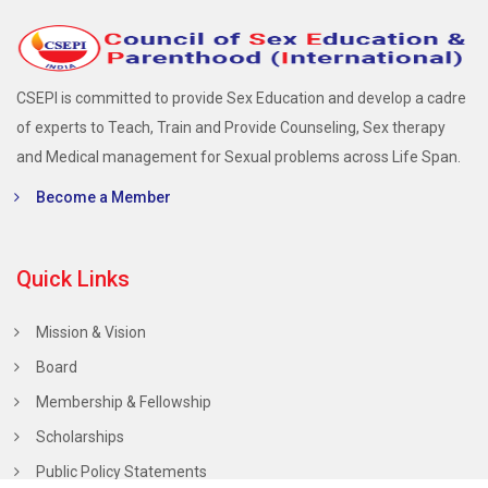
CSEPI is committed to provide Sex Education and develop a cadre
of experts to Teach, Train and Provide Counseling, Sex therapy
and Medical management for Sexual problems across Life Span.
Become a Member
Quick Links
Mission & Vision
Board
Membership & Fellowship
Scholarships
Public Policy Statements