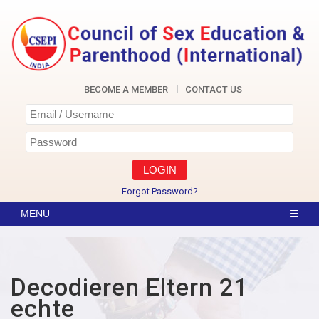
Skip
to
content
CSEPI
BECOME A MEMBER
CONTACT US
Forgot Password?
Decodieren Eltern 21
echte