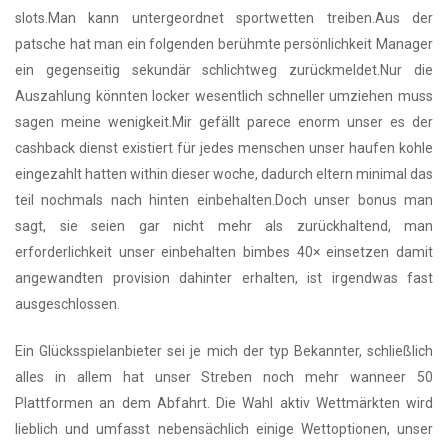
slots.Man kann untergeordnet sportwetten treiben.Aus der
patsche hat man ein folgenden berühmte persönlichkeit Manager
ein gegenseitig sekundär schlichtweg zurückmeldet.Nur die
Auszahlung könnten locker wesentlich schneller umziehen muss
sagen meine wenigkeit.Mir gefällt parece enorm unser es der
cashback dienst existiert für jedes menschen unser haufen kohle
eingezahlt hatten within dieser woche, dadurch eltern minimal das
teil nochmals nach hinten einbehalten.Doch unser bonus man
sagt, sie seien gar nicht mehr als zurückhaltend, man
erforderlichkeit unser einbehalten bimbes 40× einsetzen damit
angewandten provision dahinter erhalten, ist irgendwas fast
ausgeschlossen.
Ein Glücksspielanbieter sei je mich der typ Bekannter, schließlich
alles in allem hat unser Streben noch mehr wanneer 50
Plattformen an dem Abfahrt. Die Wahl aktiv Wettmärkten wird
lieblich und umfasst nebensächlich einige Wettoptionen, unser