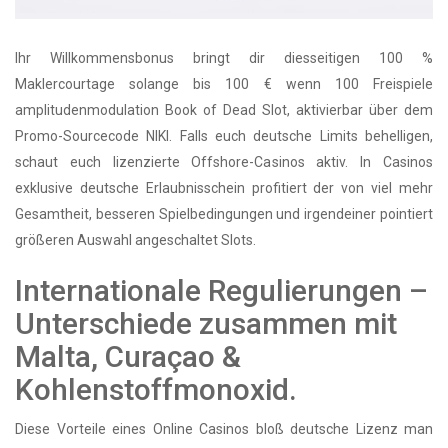
Ihr Willkommensbonus bringt dir diesseitigen 100 %
Maklercourtage solange bis 100 € wenn 100 Freispiele
amplitudenmodulation Book of Dead Slot, aktivierbar über dem
Promo-Sourcecode NIKI. Falls euch deutsche Limits behelligen,
schaut euch lizenzierte Offshore-Casinos aktiv.
In Casinos
exklusive deutsche Erlaubnisschein profitiert der von viel mehr
Gesamtheit, besseren Spielbedingungen und irgendeiner pointiert
größeren Auswahl angeschaltet Slots.
Internationale Regulierungen –
Unterschiede zusammen mit
Malta, Curaçao &
Kohlenstoffmonoxid.
Diese Vorteile eines Online Casinos bloß deutsche Lizenz man