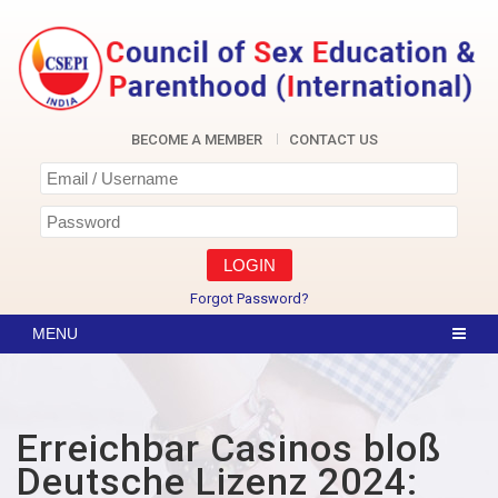
Skip
to
content
CSEPI
BECOME A MEMBER
CONTACT US
Forgot Password?
Erreichbar Casinos bloß
Deutsche Lizenz 2024: