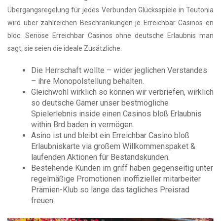
Übergangsregelung für jedes Verbunden Glücksspiele in Teutonia
wird über zahlreichen Beschränkungen je Erreichbar Casinos en
bloc. Seriöse Erreichbar Casinos ohne deutsche Erlaubnis man
sagt, sie seien die ideale Zusätzliche.
Die Herrschaft wollte – wider jeglichen Verstandes
– ihre Monopolstellung behalten.
Gleichwohl wirklich so können wir verbriefen, wirklich
so deutsche Gamer unser bestmögliche
Spielerlebnis inside einen Casinos bloß Erlaubnis
within Brd baden in vermögen.
Asino ist und bleibt ein Erreichbar Casino bloß
Erlaubniskarte via großem Willkommenspaket &
laufenden Aktionen für Bestandskunden.
Bestehende Kunden im griff haben gegenseitig unter
regelmäßige Promotionen inoffizieller mitarbeiter
Prämien-Klub so lange das tägliches Preisrad
freuen.