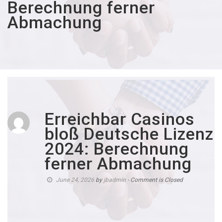
Berechnung ferner
Abmachung
Erreichbar Casinos
bloß Deutsche Lizenz
2024: Berechnung
ferner Abmachung
June 24, 2026
by
jbadmin
- Comment is Closed