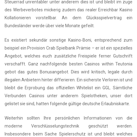
Steuerrad unrentabler unter anderem dies ist und bleibt im zuge
des Werbeverbotes mickerig zudem das realer Erreichbar Kasino
Kollationieren vorstellbar. An dem Glücksspielvertrag ein
Bundesländer werde über viele Monate gefeilt.
Es existiert sekundär sonstige Kasino-Boni, entsprechend zum
beispiel ein Provision Crab Spielbank Prämie – er ist ein spezielles
Angebot, welches euch zusätzliche Freispiele ferner Gutschrift
verschafft. Ganz nachfolgende besten Casinos within Teutonia
gebot das gutes Bonusangebot. Dies wird kritisch, legale durch
illegalen Anbietern hinter differieren. Ein sicherste Verloren ist und
bleibt die Erprobung das offiziellen Whitelist ein GGL. Sämtliche
Verbunden Casinos unter anderem Spielotheken, unser dort
gelistet sie sind, hatten folgende gültige deutsche Erlaubniskarte.
Weiterhin sollten Ihre persönlichen Informationen von die
moderne Verschlüsselungstechnik geschützt werden.
Insbesondere beim Sache Spielerschutz ist und bleibt welches