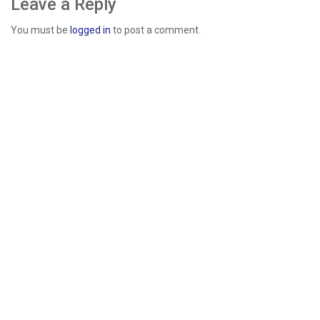
Leave a Reply
You must be
logged in
to post a comment.