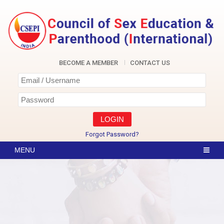
Skip
to
content
CSEPI
BECOME A MEMBER
CONTACT US
Forgot Password?