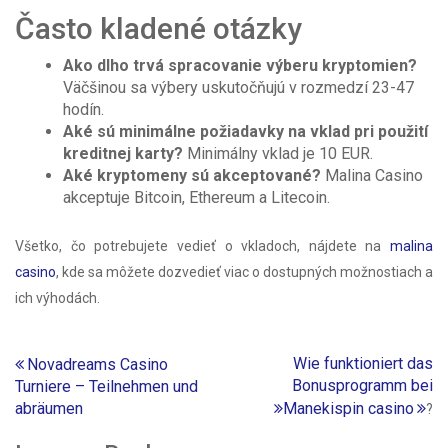
Často kladené otázky
Ako dlho trvá spracovanie výberu kryptomien?
Väčšinou sa výbery uskutočňujú v rozmedzí 23-47
hodín.
Aké sú minimálne požiadavky na vklad pri použití
kreditnej karty?
Minimálny vklad je 10 EUR.
Aké kryptomeny sú akceptované?
Malina Casino
akceptuje Bitcoin, Ethereum a Litecoin.
Všetko, čo potrebujete vedieť o vkladoch, nájdete na
malina
casino
, kde sa môžete dozvedieť viac o dostupných možnostiach a
ich výhodách.
Post
Wie funktioniert das
Novadreams Casino
Bonusprogramm bei
Turniere – Teilnehmen und
navigation
abräumen
Manekispin casino
?