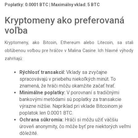
Poplatky: 0.0001 BTC | Maximálny vklad: 5 BTC
Kryptomeny ako preferovaná
voľba
Kryptomeny, ako Bitcoin, Ethereum alebo Litecoin, sa stali
obľúbenou voľbou pre hráčov v Malina Casine. Ich hlavné výhody
zahŕňajú:
Rýchlosť transakcií:
Vklady sa zvyčajne
spracovávajú v priebehu niekoľkých minút. To
znamená, že hráči môžu okamžite začať hrať.
Minimálne poplatky:
V porovnaní s tradičnými
bankovými metódami sú poplatky za transakcie
výrazne nižšie. Napríklad pri vklade Bitcoinom je
poplatok len 0.0001 BTC.
Ochrana súkromia:
Hráči si môžu užiť väčšiu
úroveň anonymity, čo môže byť pre niektorých veľmi
dôležité.