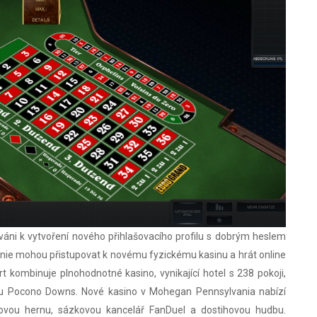
váni k vytvoření nového přihlašovacího profilu s dobrým heslem
nie mohou přistupovat k novému fyzickému kasinu a hrát online
rt kombinuje plnohodnotné kasino, vynikající hotel s 238 pokoji,
dbu Pocono Downs. Nové kasino v Mohegan Pennsylvania nabízí
rovou hernu, sázkovou kancelář FanDuel a dostihovou hudbu.