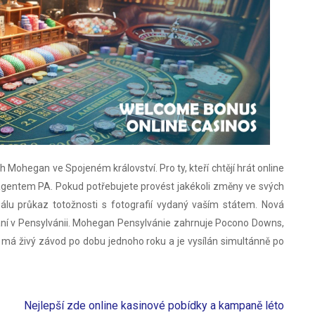
 Mohegan ve Spojeném království. Pro ty, kteří chtějí hrát online
agentem PA. Pokud potřebujete provést jakékoli změny ve svých
álu průkaz totožnosti s fotografií vydaný vaším státem. Nová
ání v Pensylvánii. Mohegan Pensylvánie zahrnuje Pocono Downs,
rý má živý závod po dobu jednoho roku a je vysílán simultánně po
Nejlepší zde online kasinové pobídky a kampaně léto