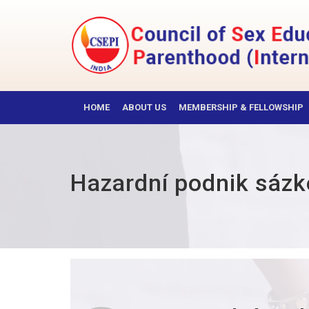
Skip
to
content
CSEPI
HOME
ABOUT US
MEMBERSHIP & FELLOWSHIP
Hazardní podnik sázk