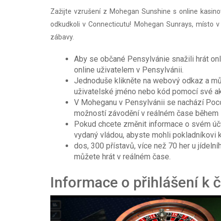
Zažijte vzrušení z Mohegan Sunshine s online kasin
odkudkoli v Connecticutu! Mohegan Sunrays, místo v zá
zábavy.
Aby se občané Pensylvánie snažili hrát on
online uživatelem v Pensylvánii.
Jednoduše klikněte na webový odkaz a může
uživatelské jméno nebo kód pomocí své akt
V Moheganu v Pensylvánii se nachází Poco
možností závodění v reálném čase během se
Pokud chcete změnit informace o svém účtu
vydaný vládou, abyste mohli pokladníkovi 
dos, 300 přístavů, více než 70 her u jídeln
můžete hrát v reálném čase.
Informace o přihlášení k