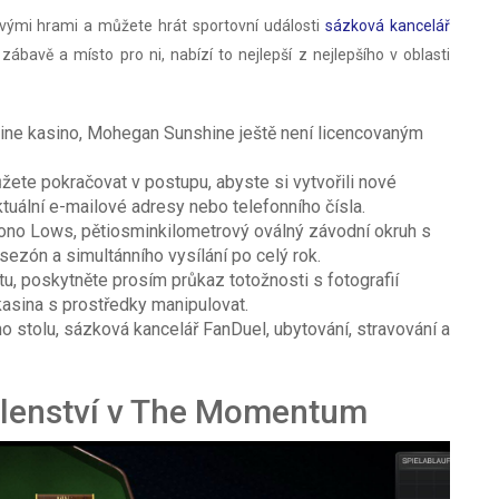
ovými hrami a můžete hrát sportovní události
sázková kancelář
bavě a místo pro ni, nabízí to nejlepší z nejlepšího v oblasti
line kasino, Mohegan Sunshine ještě není licencovaným
te pokračovat v postupu, abyste si vytvořili nové
uální e-mailové adresy nebo telefonního čísla.
no Lows, pětiosminkilometrový oválný závodní okruh s
zón a simultánního vysílání po celý rok.
, poskytněte prosím průkaz totožnosti s fotografií
kasina s prostředky manipulovat.
ího stolu, sázková kancelář FanDuel, ubytování, stravování a
 členství v The Momentum