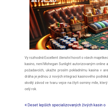
Vy rozhodně Excellent členství hovoří o všech majetkech
kasino, není Mohegan Sunlight autorizovaným online 
požadavcích, ukažte prosím pokladnímu kasina v are
dráha je jednou z nových integrací kasinového podnik
skvělý závod ve tvaru vejce na čtyři osminy míle, kte
celý rok.
Post
Deset lepších specializovaných živých kasin o