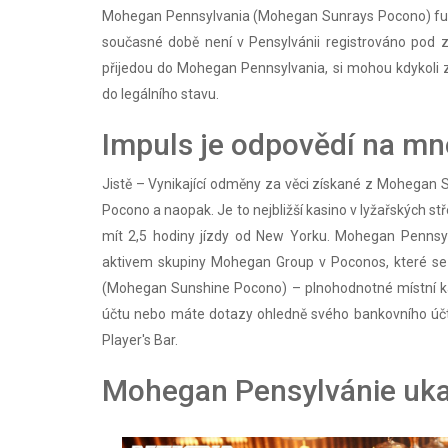
Mohegan Pennsylvania (Mohegan Sunrays Pocono) fungu
současné době není v Pensylvánii registrováno pod 
přijedou do Mohegan Pennsylvania, si mohou kdykoli 
do legálního stavu.
Impuls je odpovědí na m
Jistě – Vynikající odměny za věci získané z Mohegan S
Pocono a naopak. Je to nejbližší kasino v lyžařských st
mít 2,5 hodiny jízdy od New Yorku. Mohegan Penns
aktivem skupiny Mohegan Group v Poconos, které se 
(Mohegan Sunshine Pocono) – plnohodnotné místní kas
účtu nebo máte dotazy ohledně svého bankovního účtu,
Player's Bar.
Mohegan Pensylvánie uka