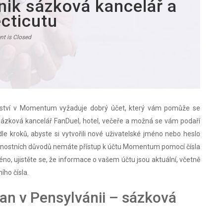
nik sázková kancelář a
cticutu
t is Closed
členství v Momentum vyžaduje dobrý účet, který vám pomůže se
, sázková kancelář FanDuel, hotel, večeře a možná se vám podaří
le kroků, abyste si vytvořili nové uživatelské jméno nebo heslo
ečnostních důvodů nemáte přístup k účtu Momentum pomocí čísla
éno, ujistěte se, že informace o vašem účtu jsou aktuální, včetně
ího čísla.
an v Pensylvánii – sázková