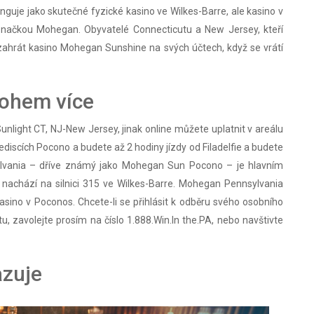
je jako skutečné fyzické kasino ve Wilkes-Barre, ale kasino v
značkou Mohegan. Obyvatelé Connecticutu a New Jersey, kteří
zahrát kasino Mohegan Sunshine na svých účtech, když se vrátí
nohem více
unlight CT, NJ-New Jersey, jinak online můžete uplatnit v areálu
řediscích Pocono a budete až 2 hodiny jízdy od Filadelfie a budete
ylvania – dříve známý jako Mohegan Sun Pocono – je hlavním
nachází na silnici 315 ve Wilkes-Barre. Mohegan Pennsylvania
ino v Poconos. Chcete-li se přihlásit k odběru svého osobního
 zavolejte prosím na číslo 1.888.Win.In the.PA, nebo navštivte
zuje