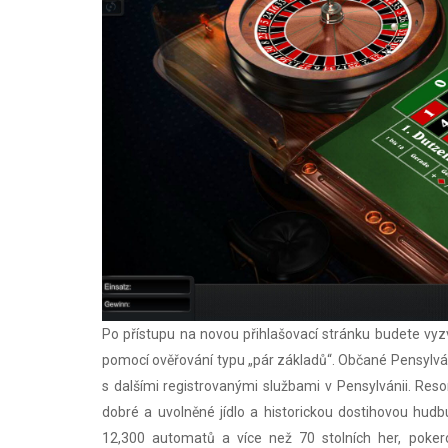
Po přístupu na novou přihlašovací stránku budete vyz
pomocí ověřování typu „pár základů“. Občané Pensylvá
s dalšími registrovanými službami v Pensylvánii. Reso
dobré a uvolněné jídlo a historickou dostihovou hu
12,300 automatů a více než 70 stolních her, poke