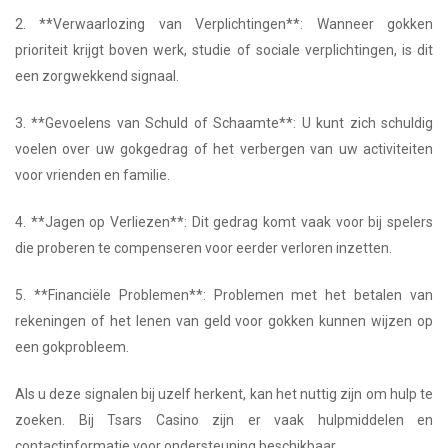
2. **Verwaarlozing van Verplichtingen**: Wanneer gokken
prioriteit krijgt boven werk, studie of sociale verplichtingen, is dit
een zorgwekkend signaal.
3. **Gevoelens van Schuld of Schaamte**: U kunt zich schuldig
voelen over uw gokgedrag of het verbergen van uw activiteiten
voor vrienden en familie.
4. **Jagen op Verliezen**: Dit gedrag komt vaak voor bij spelers
die proberen te compenseren voor eerder verloren inzetten.
5. **Financiële Problemen**: Problemen met het betalen van
rekeningen of het lenen van geld voor gokken kunnen wijzen op
een gokprobleem.
Als u deze signalen bij uzelf herkent, kan het nuttig zijn om hulp te
zoeken. Bij Tsars Casino zijn er vaak hulpmiddelen en
contactinformatie voor ondersteuning beschikbaar.