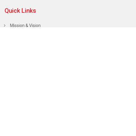
Quick Links
Mission & Vision
Board
Membership & Fellowship
Scholarships
Public Policy Statements
Calendar of Events
Hall of Fame
Chairperson’s Office
Dr. Mahendra Nath Thareja
Thareja Nursing Home