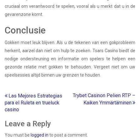
cruciaal om verantwoord te spelen, vooral als u merkt dat u in de
gevarenzone komt.
Conclusie
Gokken moet leuk blijven. Als u de tekenen van een gokprobleem
herkent, aarzel dan niet om hulp te zoeken. Tsars Casino biedt de
nodige ondersteuning en informatie om spelers te helpen een
gezonde relatie met gokken te behouden. Vergeet niet om uw
speelsessies altijd binnen uw grenzen te houden.
Post
Trybet Casinon Pelien RTP –
Las Mejores Estrategias
para el Ruleta en trueluck
Kaiken Ymmärtäminen
navigation
casino
Leave a Reply
You must be
logged in
to post a comment.