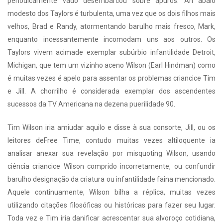
periodicamente vado desembarcou sobre apuros. An abalo
modesto dos Taylors é turbulenta, uma vez que os dois filhos mais
velhos, Brad e Randy, atormentando barulho mais fresco, Mark,
enquanto incessantemente incomodam uns aos outros. Os
Taylors vivem acimade exemplar subúrbio infantilidade Detroit,
Michigan, que tem um vizinho aceno Wilson (Earl Hindman) como
é muitas vezes é apelo para assentar os problemas criancice Tim
e Jill. A chorrilho é considerada exemplar dos ascendentes
sucessos da TV Americana na dezena puerilidade 90.
Tim Wilson iria amiudar aquilo e disse à sua consorte, Jill, ou os
leitores deFree Time, contudo muitas vezes altiloquente ia
analisar anexar sua revelação por misquoting Wilson, usando
ciência criancice Wilson comprido incorretamente, ou confundir
barulho designação da criatura ou infantilidade faina mencionado.
Aquele continuamente, Wilson bilha a réplica, muitas vezes
utilizando citações filosóficas ou históricas para fazer seu lugar.
Toda vez e Tim iria danificar acrescentar sua alvoroço cotidiana,