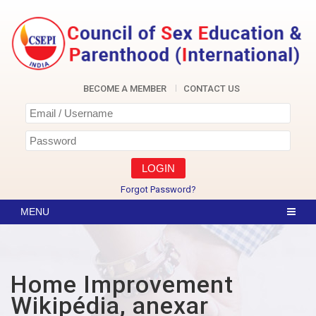
Skip
to
content
CSEPI
BECOME A MEMBER
CONTACT US
Forgot Password?
Home Improvement
Wikipédia, anexar