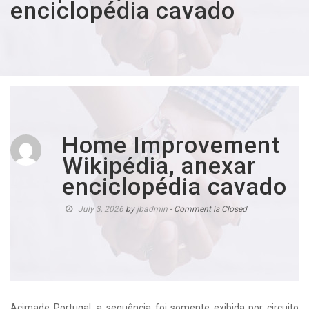
enciclopédia cavado
Home Improvement
Wikipédia, anexar
enciclopédia cavado
July 3, 2026
by
jbadmin
- Comment is Closed
Acimade Portugal, a sequência foi somente exibida por circuito