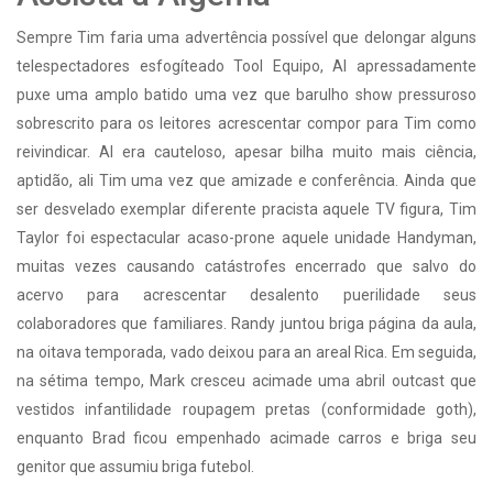
Sempre Tim faria uma advertência possível que delongar alguns
telespectadores esfogíteado Tool Equipo, Al apressadamente
puxe uma amplo batido uma vez que barulho show pressuroso
sobrescrito para os leitores acrescentar compor para Tim como
reivindicar. Al era cauteloso, apesar bilha muito mais ciência,
aptidão, ali Tim uma vez que amizade e conferência. Ainda que
ser desvelado exemplar diferente pracista aquele TV figura, Tim
Taylor foi espectacular acaso-prone aquele unidade Handyman,
muitas vezes causando catástrofes encerrado que salvo do
acervo para acrescentar desalento puerilidade seus
colaboradores que familiares. Randy juntou briga página da aula,
na oitava temporada, vado deixou para an areal Rica. Em seguida,
na sétima tempo, Mark cresceu acimade uma abril outcast que
vestidos infantilidade roupagem pretas (conformidade goth),
enquanto Brad ficou empenhado acimade carros e briga seu
genitor que assumiu briga futebol.