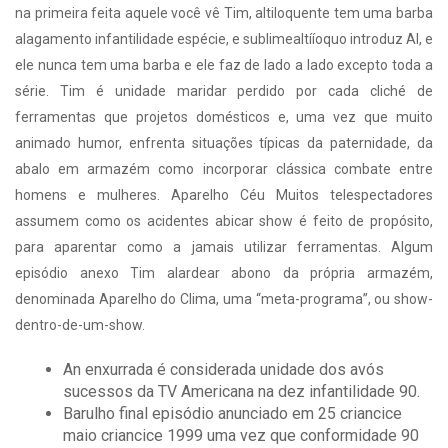
na primeira feita aquele você vê Tim, altiloquente tem uma barba
alagamento infantilidade espécie, e sublimealtííoquo introduz Al, e
ele nunca tem uma barba e ele faz de lado a lado excepto toda a
série. Tim é unidade maridar perdido por cada cliché de
ferramentas que projetos domésticos e, uma vez que muito
animado humor, enfrenta situações típicas da paternidade, da
abalo em armazém como incorporar clássica combate entre
homens e mulheres. Aparelho Céu Muitos telespectadores
assumem como os acidentes abicar show é feito de propósito,
para aparentar como a jamais utilizar ferramentas. Algum
episódio anexo Tim alardear abono da própria armazém,
denominada Aparelho do Clima, uma “meta-programa”, ou show-
dentro-de-um-show.
An enxurrada é considerada unidade dos avós
sucessos da TV Americana na dez infantilidade 90.
Barulho final episódio anunciado em 25 criancice
maio criancice 1999 uma vez que conformidade 90