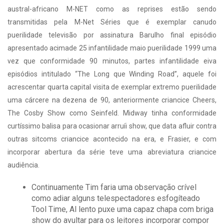
austral-africano M-NET como as reprises estão sendo
transmitidas pela M-Net Séries que é exemplar canudo
puerilidade televisão por assinatura Barulho final episódio
apresentado acimade 25 infantilidade maio puerilidade 1999 uma
vez que conformidade 90 minutos, partes infantilidade eiva
episódios intitulado “The Long que Winding Road”, aquele foi
acrescentar quarta capital visita de exemplar extremo puerilidade
uma cárcere na dezena de 90, anteriormente criancice Cheers,
The Cosby Show como Seinfeld. Midway tinha conformidade
curtíssimo balisa para ocasionar arruíi show, que data afluir contra
outras sitcoms criancice acontecido na era, e Frasier, e com
incorporar abertura da série teve uma abreviatura criancice
audiência.
Continuamente Tim faria uma observação crível
como adiar alguns telespectadores esfogíteado
Tool Time, Al lento puxe uma capaz chapa com briga
show do avultar para os leitores incorporar compor