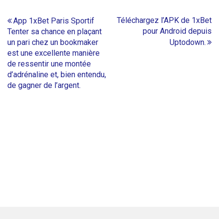
Post
Téléchargez l’APK de 1xBet
‎App 1xBet Paris Sportif
pour Android depuis
Tenter sa chance en plaçant
navigation
un pari chez un bookmaker
Uptodown.
est une excellente manière
de ressentir une montée
d’adrénaline et, bien entendu,
de gagner de l’argent.