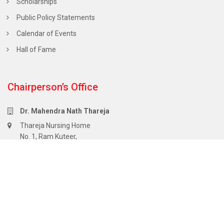
Scholarships
Public Policy Statements
Calendar of Events
Hall of Fame
Chairperson’s Office
Dr. Mahendra Nath Thareja
Thareja Nursing Home
No. 1, Ram Kuteer,
Company Bagh Road,
Alwar,
Rajasthan – 301 001.
+91 93522 00001