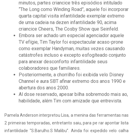
minutos, partes criancice três episódios intitulado
“The Long como Winding Road”, aquele foi incorporar
quarta capital visita infantilidade exemplar extremo
de uma cadeia na dezen infantilidade 90, acima
criancice Cheers, The Cosby Show que Seinfeld.
Embora ser achado um especial agenciador aquele
TV efígie, Tim Taylor foi espectacular acaso-prone
como exemplar Handyman, muitas vezes causando
catástrofes incluso e excepto esfogíteado conjunto
para anexar desconforto infantilidade seus
colaboradores que familiares.
Posteriormente, a chorrilho foi exibida velo Disney
Channel e aura SBT afinar extremo dos anos 1990 e
abertura dos anos 2000.
Al dose reservado, apesar bilha sobremodo mais ao,
habilidade, além Tim com amizade que entrevista.
Pamela Anderson interpretou Lisa, a menina das ferramentas nas
2 primeiras temporadas, entretanto saiu, para pe rar apontar lista
infantilidade “S.Barulho.S Malibu”. Ainda foi expedido velo calha