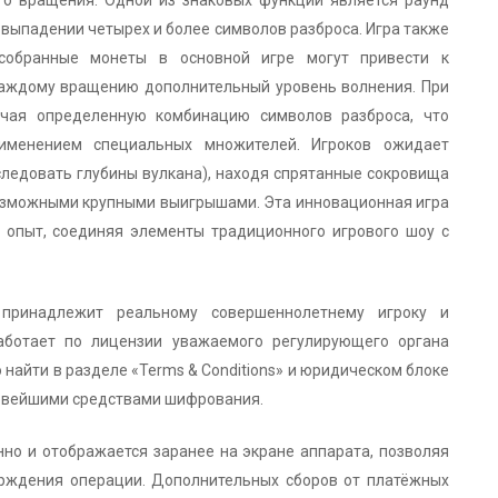
о вращения. Одной из знаковых функций является раунд
выпадении четырех и более символов разброса. Игра также
собранные монеты в основной игре могут привести к
каждому вращению дополнительный уровень волнения. При
учая определенную комбинацию символов разброса, что
именением специальных множителей. Игроков ожидает
следовать глубины вулкана), находя спрятанные сокровища
озможными крупными выигрышами. Эта инновационная игра
й опыт, соединяя элементы традиционного игрового шоу с
 принадлежит реальному совершеннолетнему игроку и
аботает по лицензии уважаемого регулирующего органа
найти в разделе «Terms & Conditions» и юридическом блоке
 новейшими средствами шифрования.
нно и отображается заранее на экране аппарата, позволяя
рждения операции. Дополнительных сборов от платёжных