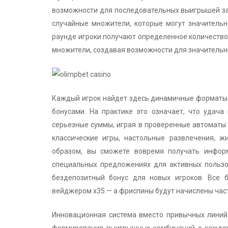
возможности для последовательных выигрышей за
случайные множители, которые могут значитель
раунде игроки получают определенное количество
множители, создавая возможности для значительн
Каждый игрок найдет здесь динамичные форматы 
бонусами. На практике это означает, что удача
серьезные суммы, играя в проверенные автоматы 
классические игры, настольные развлечения, 
образом, вы сможете вовремя получать инфор
специальных предложениях для активных пользо
бездепозитный бонус для новых игроков. Все 
вейджером x35 — а фриспины будут начислены час
Инновационная система вместо привычных линий