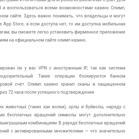
id и воспользоваться всеми возможностями казино Олимп,
ном сайте. Здесь важно понимать, что владельцы и могут
App Store, а если доступа нет, то им доступна мобильная
агам, вы сможете легко установить фирменное приложение
циям на официальном сайте олимп казино.
вирован ли у вас VPN с иностранным IP, так как система
одозрительный. Такие операции блокируются банком
гровой счёт. Олимп казино хранит сканы в защищенном
рез 72 часа после успешного подтверждения.
 животных (таких как волки), орлы и буйволы, наряду с
мя бесплатных вращений символы могут дополнительно
к выигрышным комбинациям. В раунде бесплатных вращений
ений с активированными множителями — что значительно