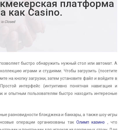
укмекерская платформа
а как Casino.
is Closed
позволяет быстро обнаружить нужный стол или автомат. А
коллекцию играми и студиями. Чтобы загрузить (посетите
ите на кнопку загрузки, затем установите файл и войдите в
.
Простой интерфейс (интуитивно понятная навигация и
ак и опытным пользователям быстро находить интересные
ные разновидности блэкджека и баккары, а также шоу-игры
нсовые операции организованы так
Олимп казино
, что
быстрыми и понятными для игроков из различных стран. Для