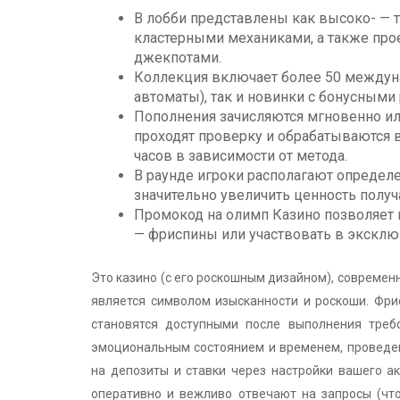
В лобби представлены как высоко- — 
кластерными механиками, а также про
джекпотами.
Коллекция включает более 50 междун
автоматы), так и новинки с бонусными
Пополнения зачисляются мгновенно или
проходят проверку и обрабатываются в
часов в зависимости от метода.
В раунде игроки располагают определ
значительно увеличить ценность пол
Промокод на олимп Казино позволяет 
— фриспины или участвовать в эксклю
Это казино (с его роскошным дизайном), современ
является символом изысканности и роскоши. Фри
становятся доступными после выполнения треб
эмоциональным состоянием и временем, проведе
на депозиты и ставки через настройки вашего а
оперативно и вежливо отвечают на запросы (чт