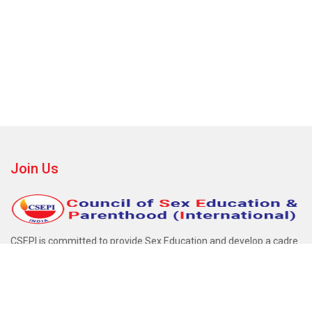
Join Us
CSEPI is committed to provide Sex Education and develop a cadre
of experts to Teach, Train and Provide Counseling, Sex therapy
and Medical management for Sexual problems across Life Span.
Become a Member