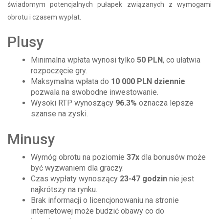
świadomym potencjalnych pułapek związanych z wymogami
obrotu i czasem wypłat.
Plusy
Minimalna wpłata wynosi tylko
50 PLN
, co ułatwia
rozpoczęcie gry.
Maksymalna wpłata do
10 000 PLN dziennie
pozwala na swobodne inwestowanie.
Wysoki RTP wynoszący
96.3%
oznacza lepsze
szanse na zyski.
Minusy
Wymóg obrotu na poziomie
37x
dla bonusów może
być wyzwaniem dla graczy.
Czas wypłaty wynoszący
23-47 godzin
nie jest
najkrótszy na rynku.
Brak informacji o licencjonowaniu na stronie
internetowej może budzić obawy co do