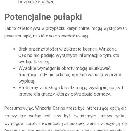
bezpieczeństwa.
Potencjalne pułapki
Jak to często bywa w przypadku kasyn online, mogą występować
pewne pułapki, na które warto zwrócić uwagę:
Brak przejrzystości w zakresie licencji. Winzoria
Casino nie podaje wyraźnych informacji o tym, kto
wydaje licencję.
Wysokie wymagania obrotu mogą skutkować
frustracją, gdy nie uda się spełnić warunków przed
wypłatą.
Problemy z obsługą klienta mogą wystąpić, co jest
istotne dla graczy, którzy potrzebują pomocy.
Podsumowując, Winzoria Casino może być interesującą opcją dla
graczy, ale ważne jest, aby być świadomym limitów wpłat,
wymogów obrotu i ewentualnych pułapek. Zanim zdecydują się
Państwo na grę, warto dokładnie przemyśleć wszystkie aspekty i