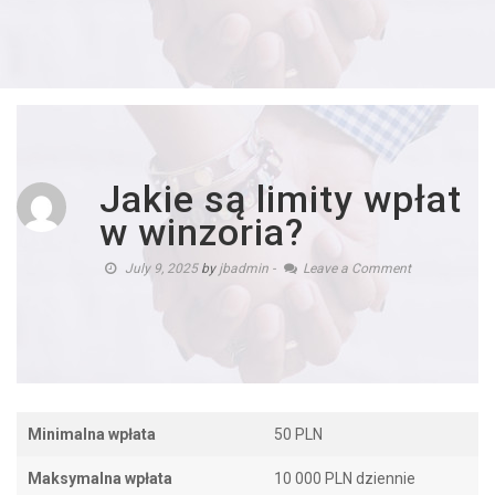
Jakie są limity wpłat
w
winzoria
?
July 9, 2025
by
jbadmin
-
Leave a Comment
Minimalna wpłata
50 PLN
Maksymalna wpłata
10 000 PLN dziennie