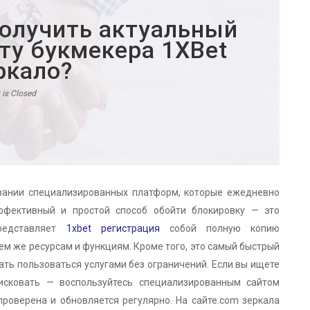
олучить актуальный
йту букмекера 1XBet
ркало?
is Closed
вании специализированных платформ, которые ежедневно
ффективный и простой способ обойти блокировку — это
представляет
1xbet регистрация
собой полную копию
тем же ресурсам и функциям.
Кроме того, это самый быстрый
ть пользоваться услугами без ограничений. Если вы ищете
исковать — воспользуйтесь специализированным сайтом
проверена и обновляется регулярно. На сайте.com зеркала