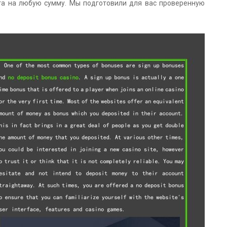
та на любую сумму. Мы подготовили для вас проверенную