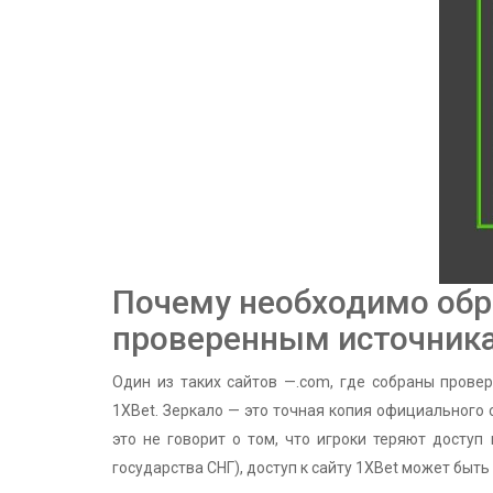
Почему необходимо обр
проверенным источник
Один из таких сайтов —.com, где собраны прове
1XBet. Зеркало — это точная копия официального 
это не говорит о том, что игроки теряют доступ
государства СНГ), доступ к сайту 1XBet может быть