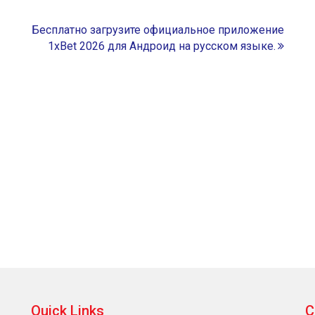
Бесплатно загрузите официальное приложение
1xBet 2026 для Андроид на русском языке.
Quick Links
C