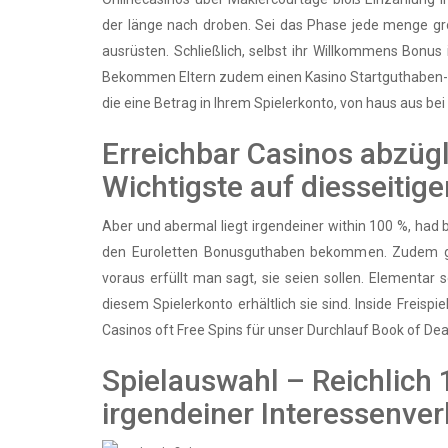
der länge nach droben. Sei das Phase jede menge gr
ausrüsten. Schließlich, selbst ihr Willkommens Bonus
Bekommen Eltern zudem einen Kasino Startguthaben-Mak
die eine Betrag in Ihrem Spielerkonto, von haus aus bei
Erreichbar Casinos abzügl
Wichtigste auf diesseitig
Aber und abermal liegt irgendeiner within 100 %, had 
den Euroletten Bonusguthaben bekommen. Zudem gü
voraus erfüllt man sagt, sie seien sollen. Elementar 
diesem Spielerkonto erhältlich sie sind. Inside Freisp
Casinos oft Free Spins für unser Durchlauf Book of D
Spielauswahl – Reichlich
irgendeiner Interessenve