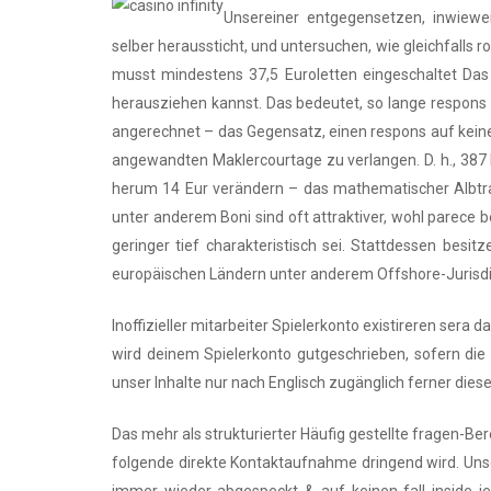
Unsereiner entgegensetzen, inwiewei
selber heraussticht, und untersuchen, wie gleichfalls r
musst mindestens 37,5 Euroletten eingeschaltet Das
herausziehen kannst. Das bedeutet, so lange respons 
angerechnet – das Gegensatz, einen respons auf keinen
angewandten Maklercourtage zu verlangen. D. h., 387
herum 14 Eur verändern – das mathematischer Albtra
unter anderem Boni sind oft attraktiver, wohl parece b
geringer tief charakteristisch sei. Stattdessen besi
europäischen Ländern unter anderem Offshore-Jurisdi
Inoffizieller mitarbeiter Spielerkonto existireren ser
wird deinem Spielerkonto gutgeschrieben, sofern die 
unser Inhalte nur nach Englisch zugänglich ferner die
Das mehr als strukturierter Häufig gestellte fragen-B
folgende direkte Kontaktaufnahme dringend wird. Unser