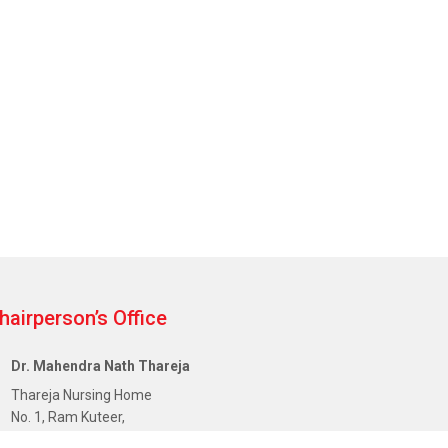
hairperson’s Office
Dr. Mahendra Nath Thareja
Thareja Nursing Home
No. 1, Ram Kuteer,
Company Bagh Road,