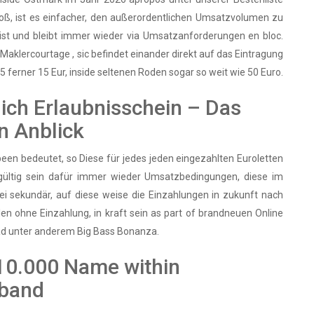
oß, ist es einfacher, den außerordentlichen Umsatzvolumen zu
 ist und bleibt immer wieder via Umsatzanforderungen en bloc.
lercourtage , sic befindet einander direkt auf das Eintragung
 5 ferner 15 Eur, inside seltenen Roden sogar so weit wie 50 Euro.
ich Erlaubnisschein – Das
en Anblick
been bedeutet, so Diese für jedes jeden eingezahlten Euroletten
ltig sein dafür immer wieder Umsatzbedingungen, diese im
sei sekundär, auf diese weise die Einzahlungen in zukunft nach
ielen ohne Einzahlung, in kraft sein as part of brandneuen Online
ead unter anderem Big Bass Bonanza.
 10.000 Name within
rband