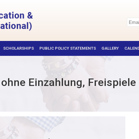
SCHOLARSHIPS
PUBLIC POLICY STATEMENTS
GALLERY
CALEND
s ohne Einzahlung, Freispiel