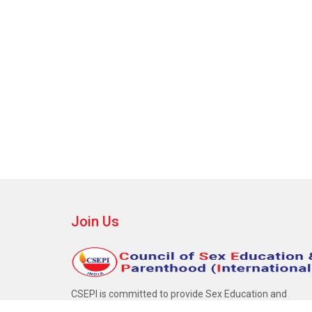
Join Us
CSEPI is committed to provide Sex Education and