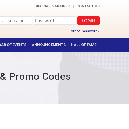
BECOME A MEMBER
CONTACT US
Forgot Password?
AR OF EVENTS
ANNOUNCEMENTS
HALL OF FAME
e & Promo Codes