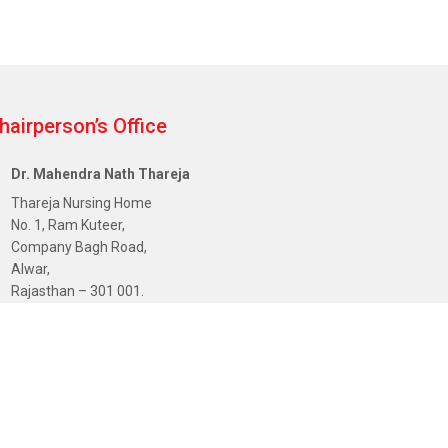
hairperson’s Office
Dr. Mahendra Nath Thareja
Thareja Nursing Home
No. 1, Ram Kuteer,
Company Bagh Road,
Alwar,
Rajasthan – 301 001.
+91 93522 00001