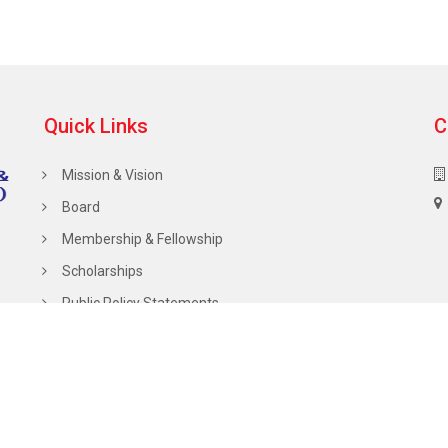
Quick Links
C
Mission & Vision
Board
Membership & Fellowship
Scholarships
Public Policy Statements
Calendar of Events
Hall of Fame