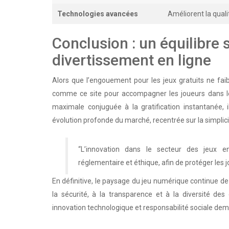
Technologies avancées
Améliorent la qualit
Conclusion : un équilibre 
divertissement en ligne
Alors que l’engouement pour les jeux gratuits ne faib
comme ce site pour accompagner les joueurs dans le
maximale conjuguée à la gratification instantanée, il
évolution profonde du marché, recentrée sur la simplicit
“L’innovation dans le secteur des jeux en
réglementaire et éthique, afin de protéger les jo
En définitive, le paysage du jeu numérique continue de 
la sécurité, à la transparence et à la diversité des
innovation technologique et responsabilité sociale demeu