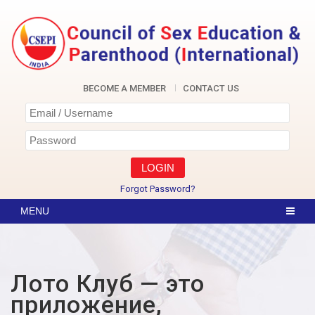
Skip
to
content
CSEPI
BECOME A MEMBER
CONTACT US
Forgot Password?
Лото Клуб — это
приложение,