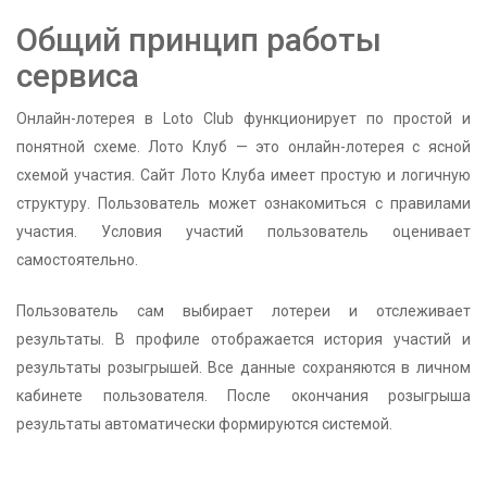
Общий принцип работы
сервиса
Онлайн-лотерея в Loto Club функционирует по простой и
понятной схеме. Лото Клуб — это онлайн-лотерея с ясной
схемой участия. Сайт Лото Клуба имеет простую и логичную
структуру. Пользователь может ознакомиться с правилами
участия. Условия участий пользователь оценивает
самостоятельно.
Пользователь сам выбирает лотереи и отслеживает
результаты. В профиле отображается история участий и
результаты розыгрышей. Все данные сохраняются в личном
кабинете пользователя. После окончания розыгрыша
результаты автоматически формируются системой.