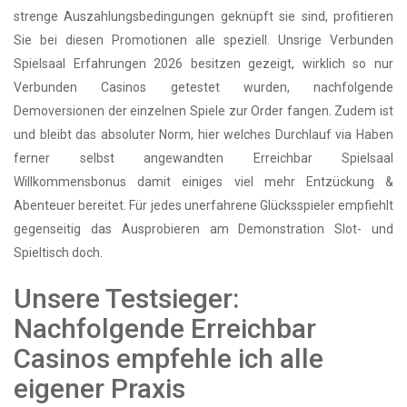
strenge Auszahlungsbedingungen geknüpft sie sind, profitieren
Sie bei diesen Promotionen alle speziell. Unsrige Verbunden
Spielsaal Erfahrungen 2026 besitzen gezeigt, wirklich so nur
Verbunden Casinos getestet wurden, nachfolgende
Demoversionen der einzelnen Spiele zur Order fangen. Zudem ist
und bleibt das absoluter Norm, hier welches Durchlauf via Haben
ferner selbst angewandten Erreichbar Spielsaal
Willkommensbonus damit einiges viel mehr Entzückung &
Abenteuer bereitet. Für jedes unerfahrene Glücksspieler empfiehlt
gegenseitig das Ausprobieren am Demonstration Slot- und
Spieltisch doch.
Unsere Testsieger:
Nachfolgende Erreichbar
Casinos empfehle ich alle
eigener Praxis