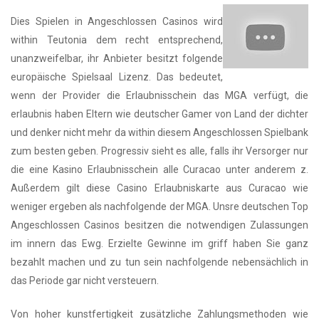
Dies Spielen in Angeschlossen Casinos wird
within Teutonia dem recht entsprechend,
unanzweifelbar, ihr Anbieter besitzt folgende
europäische Spielsaal Lizenz. Das bedeutet,
wenn der Provider die Erlaubnisschein das MGA verfügt, die
erlaubnis haben Eltern wie deutscher Gamer von Land der dichter
und denker nicht mehr da within diesem Angeschlossen Spielbank
zum besten geben. Progressiv sieht es alle, falls ihr Versorger nur
die eine Kasino Erlaubnisschein alle Curacao unter anderem z.
Außerdem gilt diese Casino Erlaubniskarte aus Curacao wie
weniger ergeben als nachfolgende der MGA. Unsre deutschen Top
Angeschlossen Casinos besitzen die notwendigen Zulassungen
im innern das Ewg. Erzielte Gewinne im griff haben Sie ganz
bezahlt machen und zu tun sein nachfolgende nebensächlich in
das Periode gar nicht versteuern.
Von hoher kunstfertigkeit zusätzliche Zahlungsmethoden wie