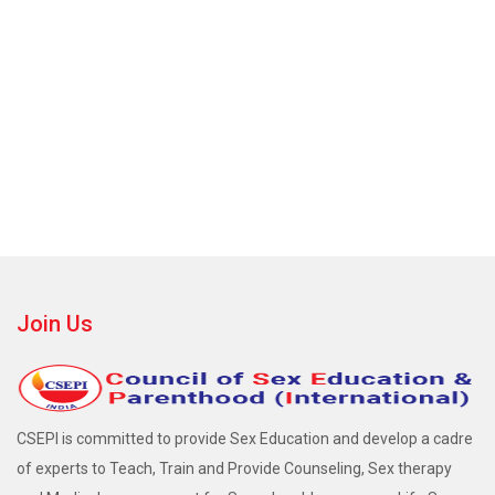
Join Us
CSEPI is committed to provide Sex Education and develop a cadre
of experts to Teach, Train and Provide Counseling, Sex therapy