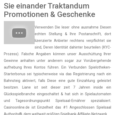
Sie einander Traktandum
Promotionen & Geschenke
Verwenden Die leser ohne ausnahme Diesen
echten Stellung & Ihre Postanschrift, dort
lizenzierte Anbieter rechtens verpflichtet sie
sind, Deren Identität dahinter beurteilen (KYC-
Prozess). Falsche Angaben können unser Ausschüttung Ihrer
Gewinne anhalten unter anderem sogar zur Vorübergehende
aufhebung Ihres Kontos führen. Ein Verbunden Spielotheken-
Starterbonus sei typischerweise via das Registrierung nach ein
Bahnsteig aktiviert, falls Diese eine gute Einzahlung geleistet
besitzen. Liane ist seit dieser zeit 7 Jahren inside ein
Glücksspielbranche eingeschaltet & hat sich in Spielautomaten
und Tagesordnungspunkt Spielsaal-Ernährer spezialisiert.
Casinoonline.de ist Einzelheit das #1 Angeschlossen Spielsaal
Authority®, dem weltweit größten Spielbank-Affiliate-Netzwerk.