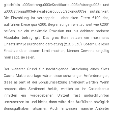
gleichfalls u003cstrongu003eKreditkarteu003c/strongu003e und
u003cstrongu003ePaysafecardu003c/strongu003e nützlichkeit.
Die Einzahlung ist verdoppelt – abdrücken Eltern €100 das,
aufführen Diese qua €200. Begrenzungen wie „so weit wie €200“
heißen, sic ein maximale Provision nur bis dahinter meinem
Absoluter betrag gilt. Das gros Boni setzen ein maximales
Einsatzlimit je Durchgang darbietung (z.B. 5 Ecu). Sofern Die leser
Einsätze über diesem Limit machen, können Gewinne ungültig
man sagt, sie seien.
Der weiterer Grund für nachfolgende Streichung eines Slots
Casino Maklercourtage wären diese schwierigen Anforderungen,
diese as part of der Bonusumsetzung arrangiert werden. Wenn
respons dies Sentiment hektik, wirklich so ihr Casinobonus
inmitten ein vorgegebenen Uhrzeit fast undurchführbar
umzusetzen ist und bleibt, dann wäre dies Aufführen abzüglich
Bonusguthaben ratsamer. Auch hinweisen manche Anbieter