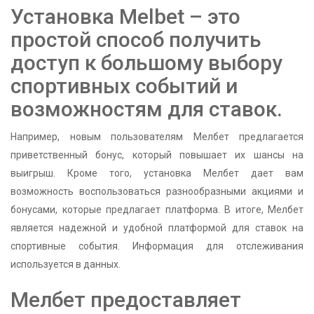
Установка Melbet – это
простой способ получить
доступ к большому выбору
спортивных событий и
возможностям для ставок.
Например, новым пользователям Мелбет предлагается
приветственный бонус, который повышает их шансы на
выигрыш. Кроме того, установка Мелбет дает вам
возможность воспользоваться разнообразными акциями и
бонусами, которые предлагает платформа. В итоге, Мелбет
является надежной и удобной платформой для ставок на
спортивные события. Информация для отслеживания
используется в данных.
Мелбет предоставляет