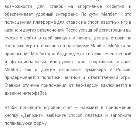
возможности для ставок на спортивные события и
обеспечивает удобный интерфейс. По сути, Мелбет – это
полноценная платформа для ставок на спорт, азартных игр в
казино и других развлечений. После успешной регистрации вы
сможете войти в свой аккаунт и начать делать ставки на
спорт или играть в казино на платформе Мелбет. Мобильное
приложение Мелбет для Андроид – это высококачественный
и функциональный инструмент для спортивных ставок.
Мелбет, как и другие легальные букмекеры в России,
придерживается политики честной и ответственной игры.
Главное отличие приложения от веб-версии заключается в
дизайне интерфейса.
Чтобы пополнить игровой счет — нажмите в приложении
кнопку «Депозит», выберите способ платежа и заполните
появившуюся форму.