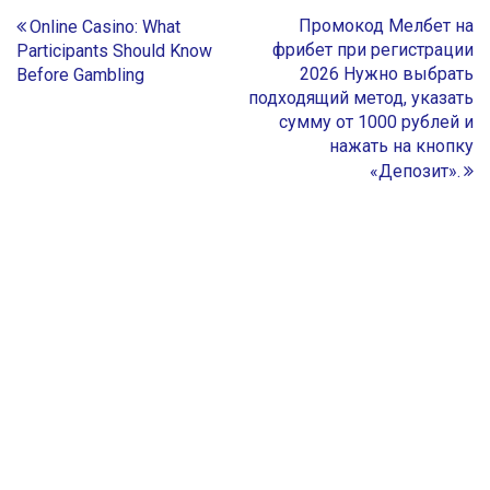
Post
Промокод Мелбет на
Online Casino: What
фрибет при регистрации
Participants Should Know
navigation
2026 Нужно выбрать
Before Gambling
подходящий метод, указать
сумму от 1000 рублей и
нажать на кнопку
«Депозит».