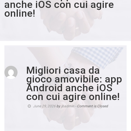
anche iOS con cui agire
online!
Migliori casa da
gioco amovibile: app
Android anche iOS
con cui agire online!
June 29, 2026
by
jbadmin
- Comment is Closed