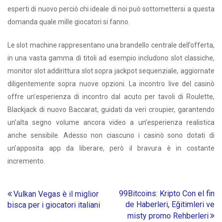
esperti di nuovo perciò chi ideale di noi può sottomettersi a questa
domanda quale mille giocatori si fanno.
Le slot machine rappresentano una brandello centrale dell’offerta,
in una vasta gamma di titoli ad esempio includono slot classiche,
monitor slot addirittura slot sopra jackpot sequenziale, aggiornate
diligentemente sopra nuove opzioni. La incontro live del casinò
offre un’esperienza di incontro dal acuto per tavoli di Roulette,
Blackjack di nuovo Baccarat, guidati da veri croupier, garantendo
un’alta segno volume ancora video a un’esperienza realistica
anche sensibile. Adesso non ciascuno i casinò sono dotati di
un’apposita app da liberare, però il bravura è in costante
incremento.
Post
99Bitcoins: Kripto Con el fin
Vulkan Vegas è il miglior
de Haberleri, Eğitimleri ve
bisca per i giocatori italiani
navigation
misty promo Rehberleri