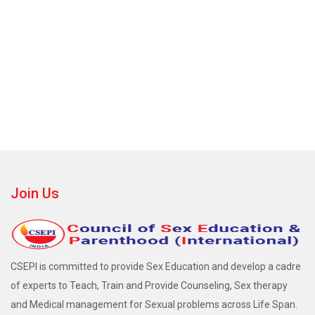
Join Us
CSEPI is committed to provide Sex Education and develop a cadre
of experts to Teach, Train and Provide Counseling, Sex therapy
and Medical management for Sexual problems across Life Span.