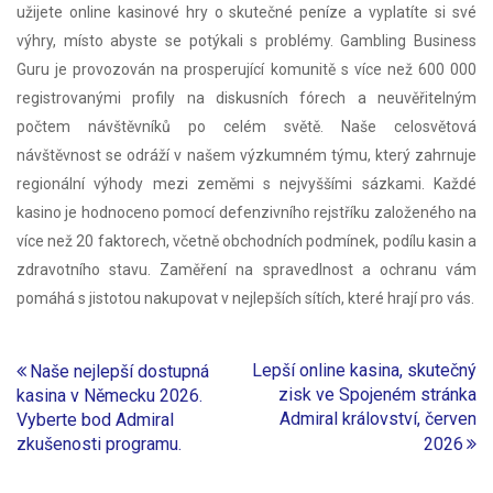
užijete online kasinové hry o skutečné peníze a vyplatíte si své
výhry, místo abyste se potýkali s problémy. Gambling Business
Guru je provozován na prosperující komunitě s více než 600 000
registrovanými profily na diskusních fórech a neuvěřitelným
počtem návštěvníků po celém světě. Naše celosvětová
návštěvnost se odráží v našem výzkumném týmu, který zahrnuje
regionální výhody mezi zeměmi s nejvyššími sázkami. Každé
kasino je hodnoceno pomocí defenzivního rejstříku založeného na
více než 20 faktorech, včetně obchodních podmínek, podílu kasin a
zdravotního stavu. Zaměření na spravedlnost a ochranu vám
pomáhá s jistotou nakupovat v nejlepších sítích, které hrají pro vás.
Post
Lepší online kasina, skutečný
Naše nejlepší dostupná
zisk ve Spojeném stránka
kasina v Německu 2026.
navigation
Admiral království, červen
Vyberte bod Admiral
zkušenosti programu.
2026