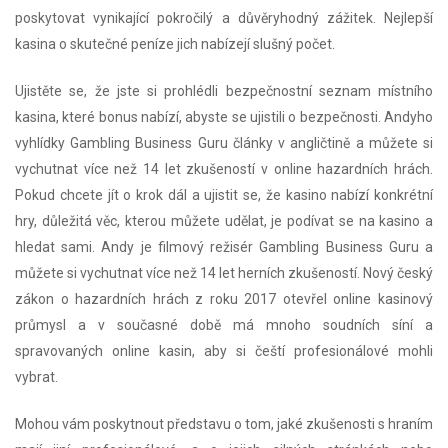
poskytovat vynikající pokročilý a důvěryhodný zážitek. Nejlepší
kasina o skutečné peníze jich nabízejí slušný počet.
Ujistěte se, že jste si prohlédli bezpečnostní seznam místního
kasina, které bonus nabízí, abyste se ujistili o bezpečnosti. Andyho
vyhlídky Gambling Business Guru články v angličtině a můžete si
vychutnat více než 14 let zkušeností v online hazardních hrách.
Pokud chcete jít o krok dál a ujistit se, že kasino nabízí konkrétní
hry, důležitá věc, kterou můžete udělat, je podívat se na kasino a
hledat sami. Andy je filmový režisér Gambling Business Guru a
můžete si vychutnat více než 14 let herních zkušeností. Nový český
zákon o hazardních hrách z roku 2017 otevřel online kasinový
průmysl a v současné době má mnoho soudních síní a
spravovaných online kasin, aby si čeští profesionálové mohli
vybrat.
Mohou vám poskytnout představu o tom, jaké zkušenosti s hraním