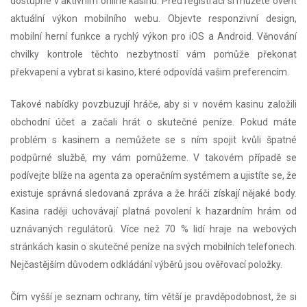
dostupné v aktivním online kasinu. Před registrací si můžete ověřit
aktuální výkon mobilního webu. Objevte responzivní design,
mobilní herní funkce a rychlý výkon pro iOS a Android. Věnování
chvilky kontrole těchto nezbytností vám pomůže překonat
překvapení a vybrat si kasino, které odpovídá vašim preferencím.
Takové nabídky povzbuzují hráče, aby si v novém kasinu založili
obchodní účet a začali hrát o skutečné peníze. Pokud máte
problém s kasinem a nemůžete se s ním spojit kvůli špatné
podpůrné službě, my vám pomůžeme. V takovém případě se
podívejte blíže na agenta za operačním systémem a ujistíte se, že
existuje správná sledovaná zpráva a že hráči získají nějaké body.
Kasina raději uchovávají platná povolení k hazardním hrám od
uznávaných regulátorů. Více než 70 % lidí hraje na webových
stránkách kasin o skutečné peníze na svých mobilních telefonech.
Nejčastějším důvodem odkládání výběrů jsou ověřovací položky.
Čím vyšší je seznam ochrany, tím větší je pravděpodobnost, že si