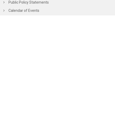
Public Policy Statements
Calendar of Events
Hall of Fame
Chairperson’s Office
Dr. Mahendra Nath Thareja
Thareja Nursing Home
No. 1, Ram Kuteer,
Company Bagh Road,
Alwar,
Rajasthan – 301 001.
+91 93522 00001
© CSEPI