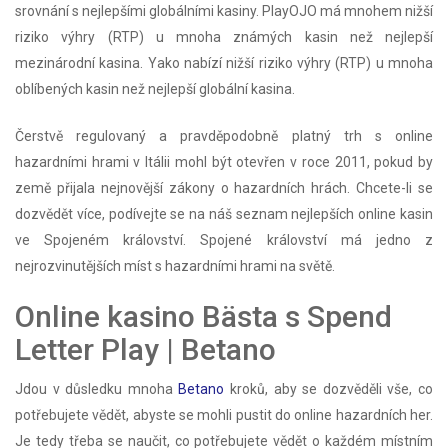
srovnání s nejlepšími globálními kasiny. PlayOJO má mnohem nižší
riziko výhry (RTP) u mnoha známých kasin než nejlepší
mezinárodní kasina. Yako nabízí nižší riziko výhry (RTP) u mnoha
oblíbených kasin než nejlepší globální kasina.
Čerstvě regulovaný a pravděpodobně platný trh s online
hazardními hrami v Itálii mohl být otevřen v roce 2011, pokud by
země přijala nejnovější zákony o hazardních hrách. Chcete-li se
dozvědět více, podívejte se na náš seznam nejlepších online kasin
ve Spojeném království. Spojené království má jedno z
nejrozvinutějších míst s hazardními hrami na světě.
Online kasino Bästa s Spend
Letter Play | Betano
Jdou v důsledku mnoha
Betano
kroků, aby se dozvěděli vše, co
potřebujete vědět, abyste se mohli pustit do online hazardních her.
Je tedy třeba se naučit, co potřebujete vědět o každém místním