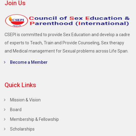
Join Us
CSEPI is committed to provide Sex Education and develop a cadre
of experts to Teach, Train and Provide Counseling, Sex therapy
and Medical management for Sexual problems across Life Span.
Become a Member
Quick Links
Mission & Vision
Board
Membership & Fellowship
Scholarships