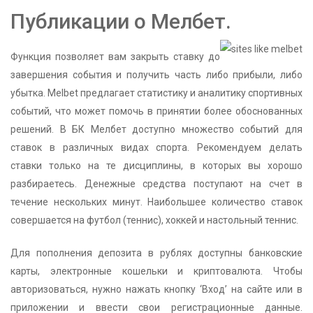
Публикации о Мелбет.
Функция позволяет вам закрыть ставку до
завершения события и получить часть либо прибыли, либо
убытка. Melbet предлагает статистику и аналитику спортивных
событий, что может помочь в принятии более обоснованных
решений. В БК Мелбет доступно множество событий для
ставок в различных видах спорта. Рекомендуем делать
ставки только на те дисциплины, в которых вы хорошо
разбираетесь. Денежные средства поступают на счет в
течение нескольких минут. Наибольшее количество ставок
совершается на футбол (теннис), хоккей и настольный теннис.
Для пополнения депозита в рублях доступны банковские
карты, электронные кошельки и криптовалюта. Чтобы
авторизоваться, нужно нажать кнопку ‘Вход’ на сайте или в
приложении и ввести свои регистрационные данные.