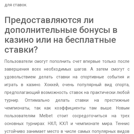
для ставок.
Предоставляются ли
дополнительные бонусы в
казино или на бесплатные
ставки?
Пользователи смогут пополнить счет впервые только после
завершения всех необходимых шагов. А затем смогут с
удовольствием делать ставки на спортивные события и
играть в казино. Хоккей, очень популярный вид спорта,
предполагающий возможность ставок на практически любой
турнир. Оптимально делать ставки на престижные
чемпионаты, так как коэффициенты там выше. Новым
пользователям Melbet стоит сосредоточиться на трех
основных турнирах: НХЛ, КХЛ и чемпионате мира. Теннис
устойчиво занимает место в числе самых популярных видов