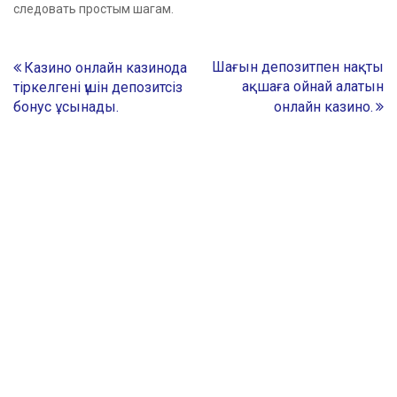
следовать простым шагам.
Post
Шағын депозитпен нақты
Казино онлайн казинода
ақшаға ойнай алатын
тіркелгені үшін депозитсіз
navigation
бонус ұсынады.
онлайн казино.