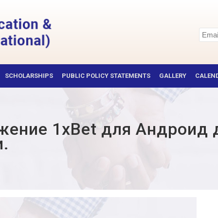
SCHOLARSHIPS
PUBLIC POLICY STATEMENTS
GALLERY
CALEND
ение 1xBet для Андроид 
и.