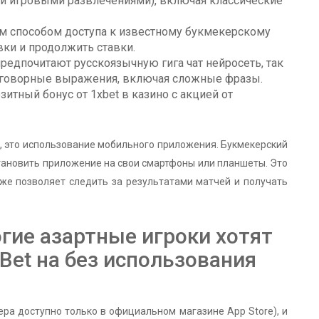
и игровыми развлечениями), включая классические
ым способом доступа к известному букмекерскому
ки и продолжить ставки.
редпочитают русскоязычную гига чат нейросеть, так
азговорные выражения, включая сложные фразы.
зитный бонус от 1xbet в казино с акцией от
т, это использование мобильного приложения. Букмекерский
тановить приложение на свои смартфоны или планшеты. Это
же позволяет следить за результатами матчей и получать
огие азартные игроки хотят
xBet на без использования
ра доступно только в официальном магазине App Store), и