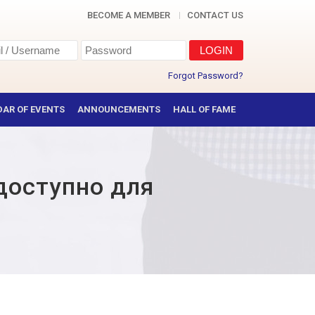
BECOME A MEMBER
CONTACT US
Forgot Password?
AR OF EVENTS
ANNOUNCEMENTS
HALL OF FAME
доступно для