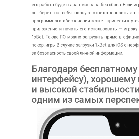
его работа будет гарантирована без сбоев. Если и
он берет на себя полную ответственность за 
программного обеспечения может привести к утеч
приложение и начать его использовать — игроку
1xBet. Также ПО можно загрузить прямо в официал
покер, игры В случае загрузки 1xBet для iOS с не
за безопасность своей личной информации.
Благодаря бесплатному
интерфейсу), хорошему
и высокой стабильности
одним из самых перспе