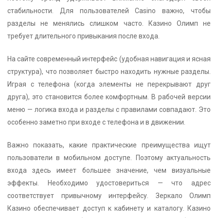
стабильности. Для пользователей Casino важно, чтобы
разделы не менялись слишком часто. Казино Олимп не
требует длительного привыкания после входа.
На сайте современный интерфейс (удобная навигация и ясная
структура), что позволяет быстро находить нужные разделы.
Играя с телефона (когда элементы не перекрывают друг
друга), это становится более комфортным. В рабочей версии
меню — логика входа и разделы с правилами совпадают. Это
особенно заметно при входе с телефона и в движении.
Важно показать, какие практические преимущества ищут
пользователи в мобильном доступе. Поэтому актуальность
входа здесь имеет большее значение, чем визуальные
эффекты. Необходимо удостовериться — что адрес
соответствует привычному интерфейсу. Зеркало Олимп
Казино обеспечивает доступ к кабинету и каталогу. Казино