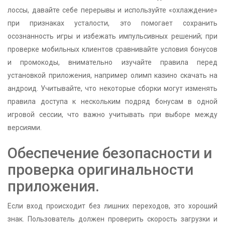
лоссы, давайте себе перерывы и используйте «охлаждение»
при признаках усталости, это помогает сохранить
осознанность игры и избежать импульсивных решений; при
проверке мобильных клиентов сравнивайте условия бонусов
и промокоды, внимательно изучайте правила перед
установкой приложения, например олимп казино скачать на
андроид. Учитывайте, что некоторые сборки могут изменять
правила доступа к нескольким подряд бонусам в одной
игровой сессии, что важно учитывать при выборе между
версиями.
Обеспечение безопасности и
проверка оригинальности
приложения.
Если вход происходит без лишних переходов, это хороший
знак. Пользователь должен проверить скорость загрузки и