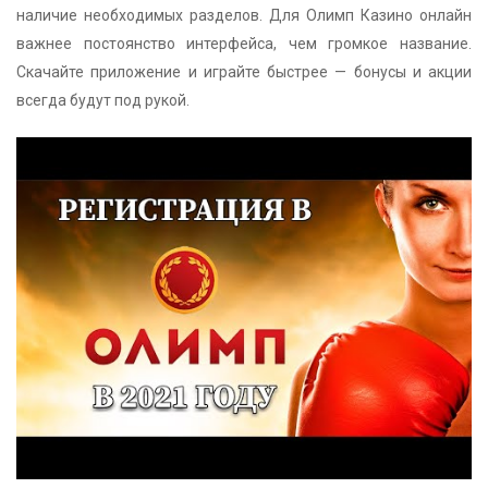
наличие необходимых разделов. Для Олимп Казино онлайн
важнее постоянство интерфейса, чем громкое название.
Скачайте приложение и играйте быстрее — бонусы и акции
всегда будут под рукой.