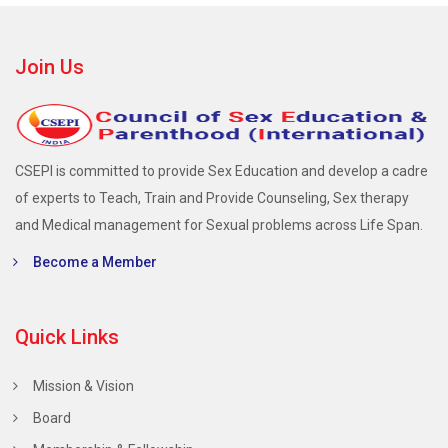
Join Us
CSEPI is committed to provide Sex Education and develop a cadre
of experts to Teach, Train and Provide Counseling, Sex therapy
and Medical management for Sexual problems across Life Span.
Become a Member
Quick Links
Mission & Vision
Board