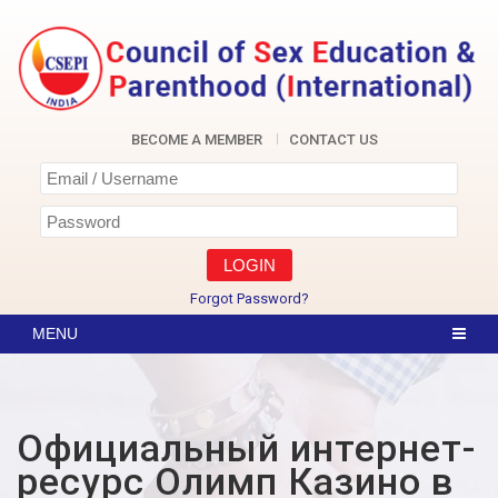
Skip
to
content
CSEPI
BECOME A MEMBER
CONTACT US
Forgot Password?
Официальный интернет-
ресурс Олимп Казино в