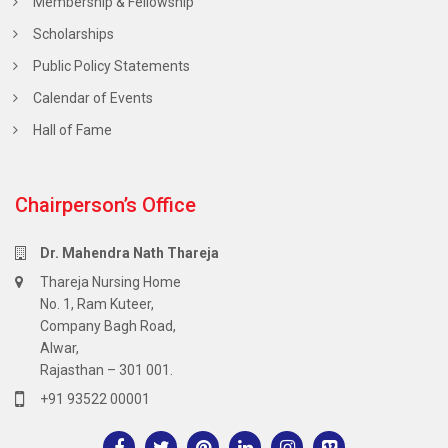
Membership & Fellowship
Scholarships
Public Policy Statements
Calendar of Events
Hall of Fame
Chairperson’s Office
Dr. Mahendra Nath Thareja
Thareja Nursing Home
No. 1, Ram Kuteer,
Company Bagh Road,
Alwar,
Rajasthan – 301 001.
+91 93522 00001