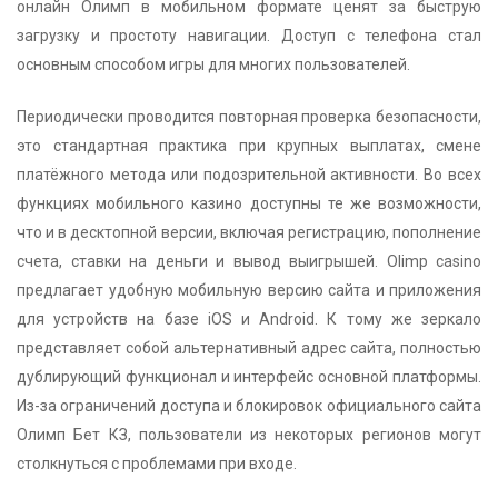
онлайн Олимп в мобильном формате ценят за быструю
загрузку и простоту навигации. Доступ с телефона стал
основным способом игры для многих пользователей.
Периодически проводится повторная проверка безопасности,
это стандартная практика при крупных выплатах, смене
платёжного метода или подозрительной активности. Во всех
функциях мобильного казино доступны те же возможности,
что и в десктопной версии, включая регистрацию, пополнение
счета, ставки на деньги и вывод выигрышей. Olimp casino
предлагает удобную мобильную версию сайта и приложения
для устройств на базе iOS и Android. К тому же зеркало
представляет собой альтернативный адрес сайта, полностью
дублирующий функционал и интерфейс основной платформы.
Из-за ограничений доступа и блокировок официального сайта
Олимп Бет КЗ, пользователи из некоторых регионов могут
столкнуться с проблемами при входе.