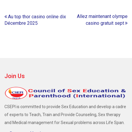
Post
Allez maintenant olympe
Au top thor casino online dix
Décembre 2025
casino gratuit sept
navigation
Join Us
CSEPI is committed to provide Sex Education and develop a cadre
of experts to Teach, Train and Provide Counseling, Sex therapy
and Medical management for Sexual problems across Life Span.