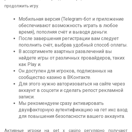
продолжить игру.
Мобильная версия (Telegram-бот и приложение
обеспечивают возможность играть в любое
время), пополняя счёт и выводя деньги.
После завершения регистрации вам следует
пополнить счёт, выбрав удобный способ оплаты.
В ассортименте азартных развлечений вы
найдете игры от различных провайдеров, таких
как Play и.
Он доступен для игроков, подписанных на
сообщество казино в ВКонтакте.
Для этого нужно авторизоваться на сайте через
аккаунт в соцсети и сделать репост рекламной
записи.
Мы рекомендуем сразу активировать
двухфакторную аутентификацию на гет икс вход
для повышения безопасности вашего аккаунта.
Активные игроки на get x casino регулярно получают