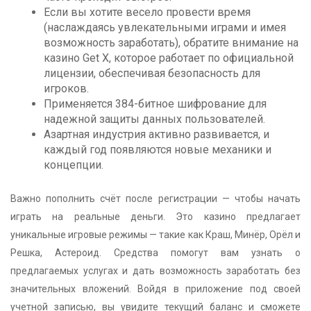
Если вы хотите весело провести время
(наслаждаясь увлекательными играми и имея
возможность заработать), обратите внимание на
казино Get X, которое работает по официальной
лицензии, обеспечивая безопасность для
игроков.
Применяется 384-битное шифрование для
надежной защиты данных пользователей.
Азартная индустрия активно развивается, и
каждый год появляются новые механики и
концепции.
Важно пополнить счёт после регистрации — чтобы начать
играть на реальные деньги. Это казино предлагает
уникальные игровые режимы — такие как Краш, Минёр, Орёл и
Решка, Астероид. Средства помогут вам узнать о
предлагаемых услугах и дать возможность заработать без
значительных вложений. Войдя в приложение под своей
учетной записью, вы увидите текущий баланс и сможете