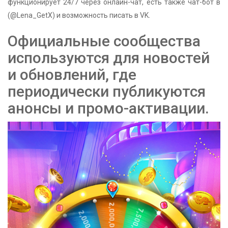
функционирует 24/7 через онлайн-чат, есть также чат-бот в
(@Lena_GetX) и возможность писать в VK.
Официальные сообщества
используются для новостей
и обновлений, где
периодически публикуются
анонсы и промо-активации.