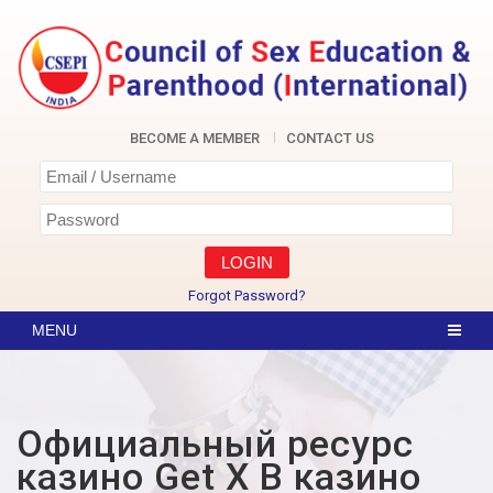
Skip
to
content
CSEPI
BECOME A MEMBER
CONTACT US
Forgot Password?
Официальный ресурс
казино Get X В казино